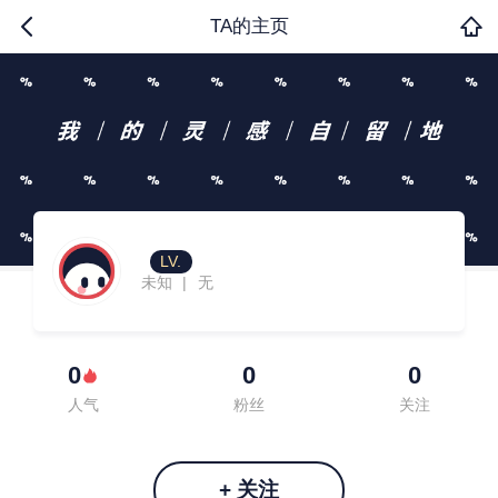
TA的主页
LV.
未知
无
|
0
0
0
人气
粉丝
关注
+ 关注