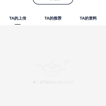
TA的上传
TA的推荐
TA的资料
噢！这可能有点儿空 (⊙v⊙)