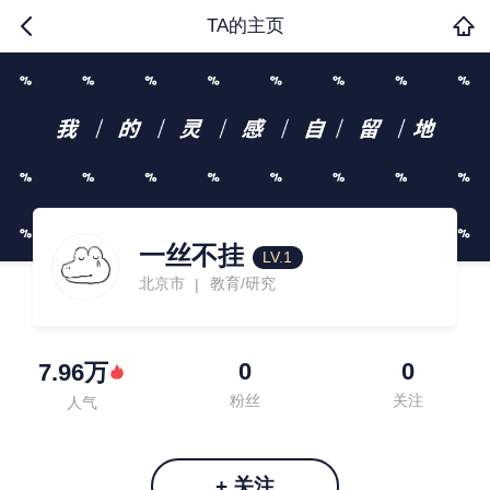
TA的主页
一丝不挂
LV.1
北京市
教育/研究
|
0
0
7.96万
粉丝
关注
人气
+ 关注