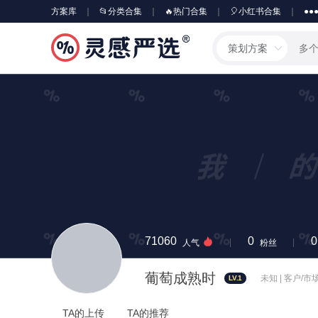
方案库
📂分类合集
🔥热门合集
🎈小红书合集
●●
策划方案
71060
0
0
人气
粉丝
葡萄成熟时
未知 | 客户/市
LV.1
TA的上传
TA的推荐