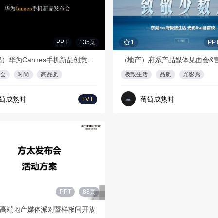
PPT
135页
1
PP
（3C数码）华为Cannes手机新品创意发布会策划案
会
时尚
高品质
极致生活
品质
光影秀
萄成熟时
葡萄成熟时
LV.1
PPT
88页
高端地产媒体派对暨样板间开放