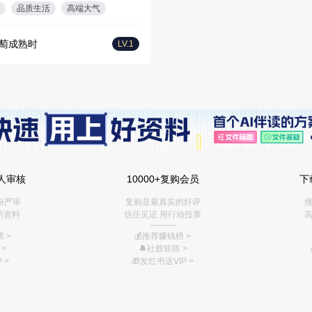
品质生活
高端大气
萄成熟时
LV.1
人审核
10000+复购会员
下
份严审
复购是最真实的好评
搜
的资料
信任见证 用行动投票
高
———
 >
💰推荐赚钱榜
>
>
🔔社群矩阵
>
 >
🎁
发红书送VIP
>