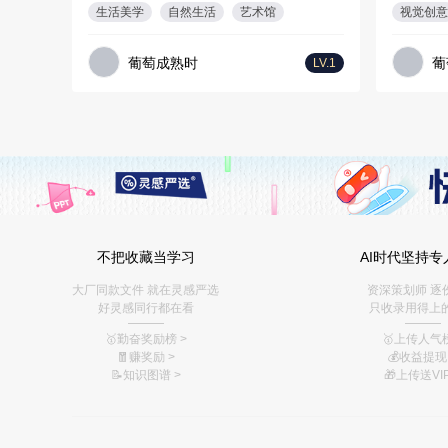
生活美学
自然生活
艺术馆
视觉创意
葡萄成熟时
葡
LV.1
不把收藏当学习
AI时代坚持专
大厂同款文件 就在灵感严选
资深策划师 逐
好灵感同行都在看
只收录用得上
———
———
🥇勤奋奖励榜
>
🥇上传人气榜
🧧赚奖励
>
💰
收益提现 
📝知识图谱
>
🎁上传送VIP