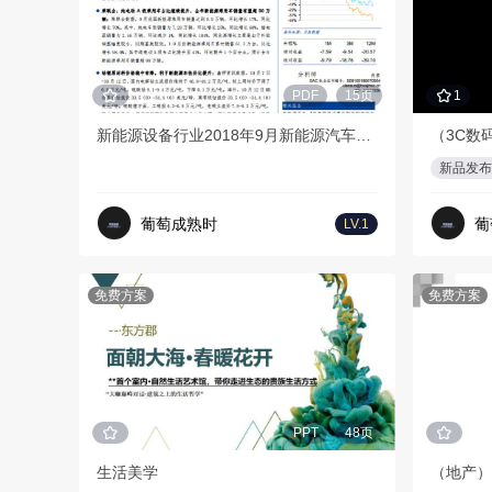
PDF
15页
1
新能源设备行业2018年9月新能源汽车产销量分析：9月产销量持续高增长，全年有望超110万辆-华金证券-20181015
新品发布
葡萄成熟时
葡
LV.1
免费方案
免费方案
PPT
48页
生活美学
（地产）