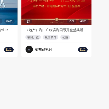
T
84页
PPT
48页
（地产）府系产品媒体见面会&营销中心开放
（地产）海口广物滨海国际开盘盛典活动方案
项目开盘
氛围装饰
公益
葡萄成熟时
LV.1
LV.1