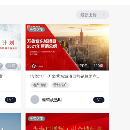
免费方案
T
44页
PDF
110页
案
浩华地产-万象紫东城项目营销总纲竞标报告
地产活动
营销推广
葡萄成熟时
LV.1
LV.1
免费方案