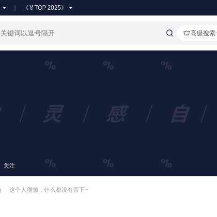
●
《🏅TOP 2025》
高级搜索
关注
场
这个人很懒，什么都没有留下~