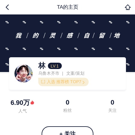
TA的主页
林
LV.1
乌鲁木齐市
文案/策划
|
入选 推荐榜 TOP7
0
0
6.90万
粉丝
关注
人气
+ 关注