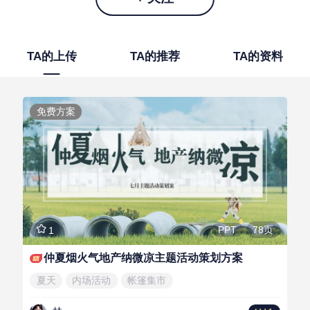
TA的上传
TA的推荐
TA的资料
免费方案
78页
PPT
1
仲夏烟火气地产纳微凉主题活动策划方案
夏天
内场活动
帐篷集市