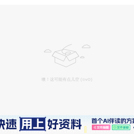
噢！这可能有点儿空 (⊙v⊙)