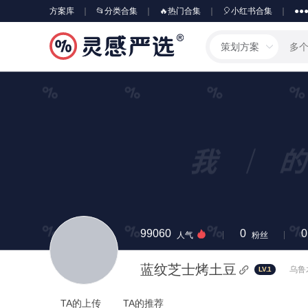
方案库
📂分类合集
🔥热门合集
🎈小红书合集
●●
策划方案
99060
0
0
人气
粉丝
蓝纹芝士烤土豆
乌鲁木
LV.1
TA的上传
TA的推荐