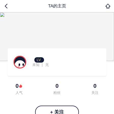
TA的主页
LV.
未知
无
|
0
0
0
人气
粉丝
关注
+ 关注