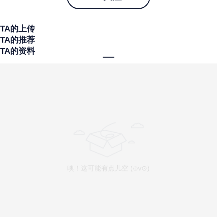
TA的上传
TA的推荐
TA的资料
噢！这可能有点儿空 (⊙v⊙)