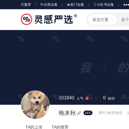
方案库
📂分类合集
🔥热门合集
🎈小红书合集
●●
策划方案
101840
0
人气
粉丝
晚来秋
漯河 | 教育/研究
LV.1
TA的上传
TA的推荐