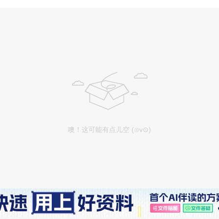
噢！这可能有点儿空 (⊙v⊙)