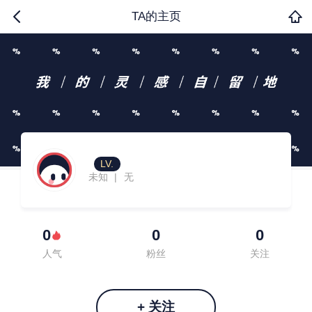
TA的主页
LV.
未知
无
|
0
0
0
人气
粉丝
关注
+ 关注