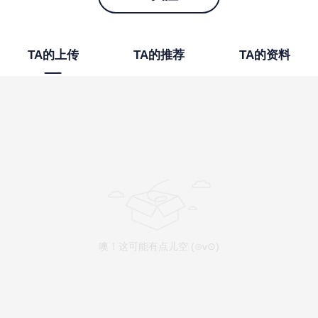
TA的上传
TA的推荐
TA的资料
噢！这可能有点儿空 (⊙v⊙)