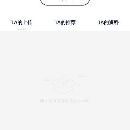
TA的上传
TA的推荐
TA的资料
噢！这可能有点儿空 (⊙v⊙)