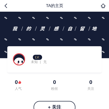
TA的主页
LV.
未知
无
|
0
0
0
人气
粉丝
关注
+ 关注