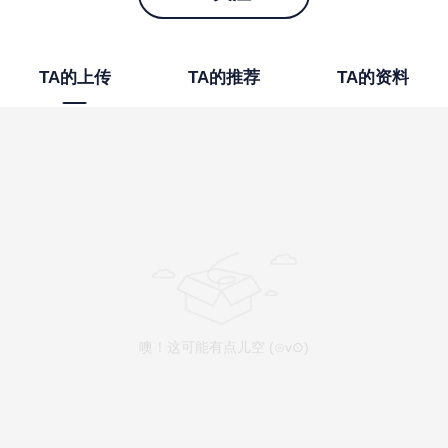
TA的上传
TA的推荐
TA的资料
噢！这可能有点儿空 (⊙v⊙)