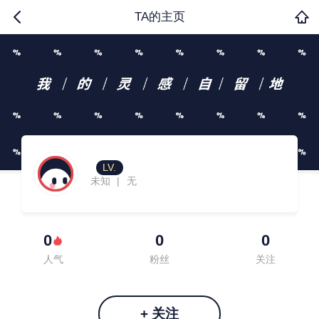
TA的主页
LV.
未知
无
|
0
0
0
人气
粉丝
关注
+ 关注