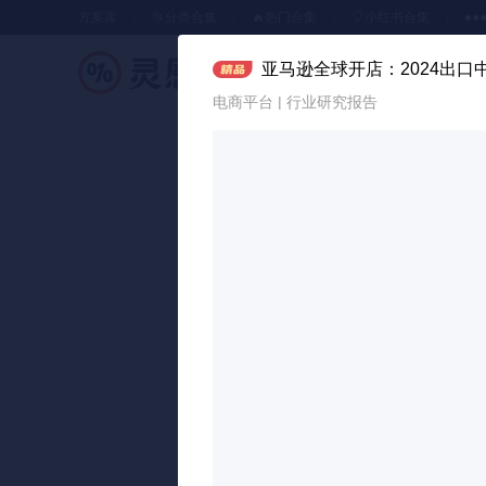
方案库
📂分类合集
🔥热门合集
🎈小红书合集
●●
亚马逊全球开店：2024出
策划方案
电商平台 | 行业研究报告