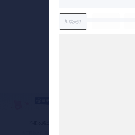
加载失败
不把收藏当学习
AI时代坚持专
大厂同款文件 就在灵感严选
资深策划师 逐