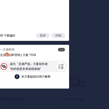
加载失
下载偏好
投诉
纠错
一方资料库
LV.5
北京 | 品牌/营销 | 方案 7558
成为「灵感严选」方案创作者
上传
方案
"你的创意本来就很值钱"
本方案版权归用户解释
载不限速不乱码
SINCE 2016
得顺手 看得丝滑
10年专注服务超级个体