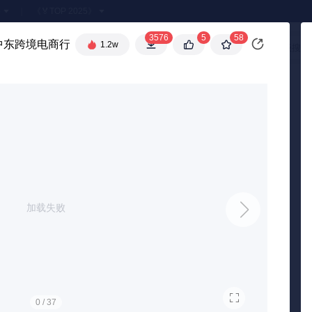
●
《🏅TOP 2025》
3576
5
58
口中东跨境电商行业洞察报告
🧧
1.2w
高级搜索
加载失败
0
/ 37