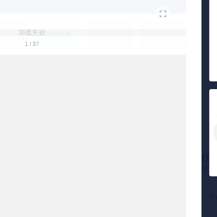
加载失败
加载失败
1 / 37
人审核
10000+复购会员
下
份严审
复购是最真实的好评
搜