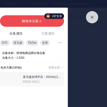
⏳暑假送半年
真实评价
灵感严选 ｜ 快速找到好资料
加入会员
上传方案
快速登录
VIP专享
解锁本合集
合集属性
方案属性
DTC
亚马逊
TikTok
全球
飞书深诺
维卓
任拓
合集名称：
跨境电商品牌出海合集
合集大小：
1.53G
包含方案(185份)
查看全部
亚马逊全球开店：2024出口中东跨境电商行业洞察报告
#2024
#出口