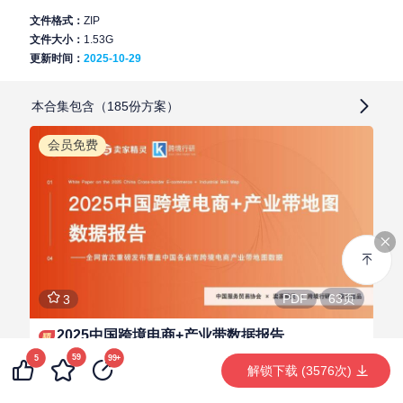
文件格式：
ZIP
文件大小：
1.53G
更新时间：
2025-10-29
本合集包含（185份方案）
会员免费
63页
PDF
3
2025中国跨境电商+产业带数据报告
59
5
99+
跨境电商
产业带
数据
解锁下载 (3576次)