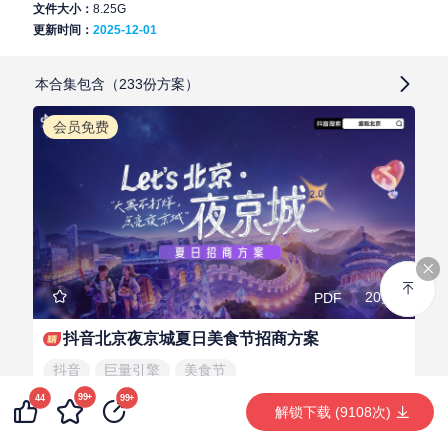
文件大小：
8.25G
更新时间：
2025-12-01
本合集包含（233份方案）
会员免费
20页
PDF
抖音北京夜京城夏日美食节招商方案
抖音
巨量引擎
美食节
99+
44
99+
解锁下载 (9108次)
甲方爸爸的狗
LV.2