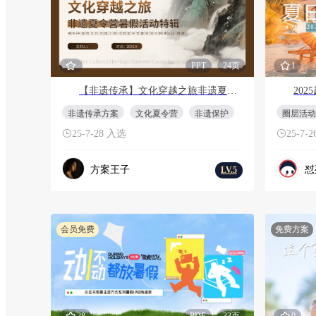
PPT
24页
1
【非遗传承】文化穿越之旅非遗夏令营活动策划方案（PPT格式）
非遗传承方案
文化夏令营
非遗保护
圈层活动
25-7-28 入选
25-7-
方案王子
怼
LV.5
会员免费
免费方案
28
PDF
33页
9