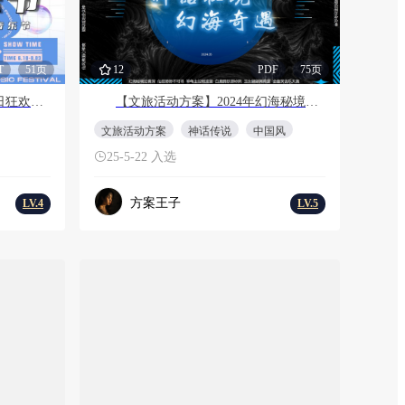
T
51页
12
PDF
75页
文旅项目游乐园潮流蓝粉夏日狂欢电音节
【文旅活动方案】2024年幻海秘境神话体验文旅景区活动方案
文旅活动方案
神话传说
中国风
25-5-22 入选
方案王子
LV.4
LV.5
会员免费
F
42页
29
PPT
54页