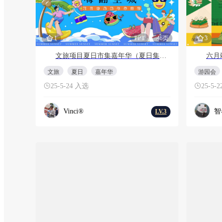
1
PPT
46页
3
文旅项目夏日市集嘉年华（夏日集趣 嗨翻全城主题）活动策划方案
文旅
夏日
嘉年华
游园会
25-5-24 入选
25-5-
Vinci®
智
LV.3
会员免费
会员免费
3
PDF
33页
14