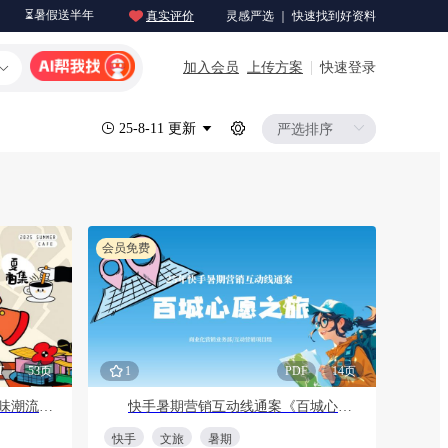
⏳暑假送半年
真实评价
灵感严选 ｜ 快速找到好资料
加入会员
上传方案
快速登录
25-8-11 更新
会员免费
T
53页
1
PDF
14页
好喝咖啡生活节集市-夏季趣味潮流地产生活节活动策划方案
快手暑期营销互动线通案《百城心愿之旅》
快手
文旅
暑期