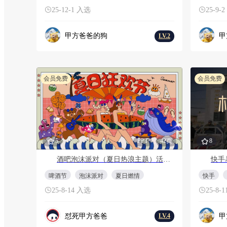
25-12-1 入选
25-9-
甲方爸爸的狗
甲
LV.2
会员免费
会员免费
5
PPT
42页
8
酒吧泡沫派对（夏日热浪主题）活动策划方案
啤酒节
泡沫派对
夏日燃情
快手
25-8-14 入选
25-8-
怼死甲方爸爸
甲
LV.4