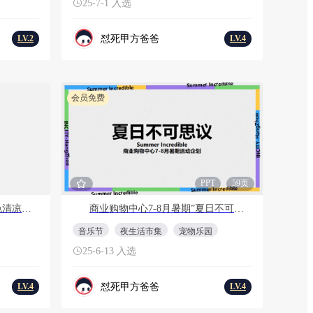
25-7-1 入选
怼死甲方爸爸
LV.2
LV.4
会员免费
T
60页
PPT
59页
【精酿啤酒节CityWalk】绿色清凉尽情玩耍消费品嘉年华活动方案
商业购物中心7-8月暑期”夏日不可思议“主题活动策划方案
音乐节
夜生活市集
宠物乐园
25-6-13 入选
怼死甲方爸爸
LV.4
LV.4