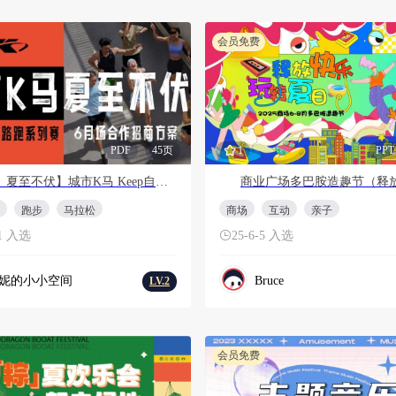
会员免费
PDF
45页
1
PPT
【6月 夏至不伏】城市K马 Keep自营系列精品路跑赛事招商方案
跑步
马拉松
商场
互动
亲子
11 入选
25-6-5 入选
妮的小小空间
Bruce
LV.2
会员免费