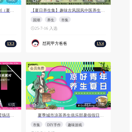
商业广场清凉生活节限定企划（夏日造浪季主题）活动策划方案
【夏日养生集】趣味古风国风中医养生市集游园会活动策划方案
国潮
养生
市集
25-7-16 入选
怼死甲方爸爸
LV.3
LV.4
会员免费
T
63页
5
PPT
53页
2025夏季八月户外运动主题暖场活动方案
夏季城市凉茶养生俱乐部暑假假日地产活动策划方案（手作、市集、嘉年华、游戏）
市集
DIY手作
趣味游戏