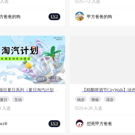
2 入选
25-7-2 入选
方爸爸的狗
甲方爸爸的狗
LV.2
会员免费
PPT
51页
9
PP
文旅项目夏日系列（夏日淘汽计划主题）活动策划方案
夏日
互动
纳凉
降燥
清凉
23 入选
25-6-20 入选
nci®
怼死甲方爸爸
LV.3