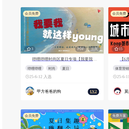
会员免费
会员免费
3
PDF
33页
15
哔哩哔哩时尚区夏日专项【我要我就这样young】
哔哩哔哩
时尚
夏日
体育营销
25-6-12 入选
25-6-
甲方爸爸的狗
莫
LV.2
会员免费
免费方案