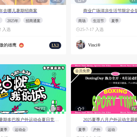
25年去哪儿暑期招商案
2025年
招商通案
商场
生活节
夏季
22 入选
25-7-17 入选
傲的雄鹰
Vinci®
LV.3
会员免费
PPT
54页
9
PP
2025暑期多巴胺户外运动会夏日竞技赛事市集活动方案
夏季
运动会
夏季
户外
运动