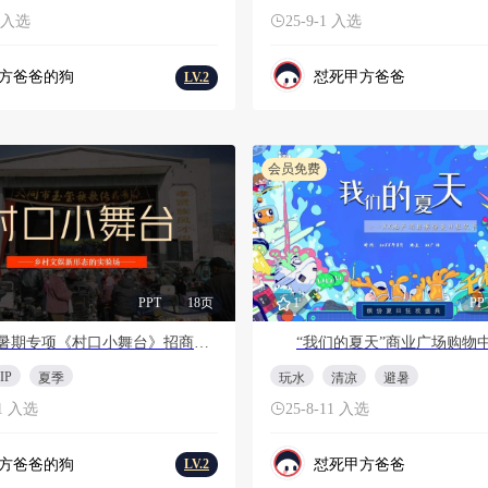
2 入选
25-9-1 入选
方爸爸的狗
怼死甲方爸爸
LV.2
会员免费
PPT
18页
1
PP
快手暑期专项《村口小舞台》招商方案
IP
夏季
玩水
清凉
避暑
11 入选
25-8-11 入选
方爸爸的狗
怼死甲方爸爸
LV.2