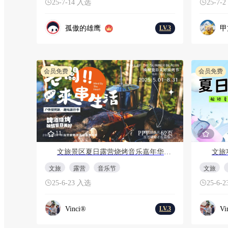
25-7-14 入选
25-7-
孤傲的雄鹰
甲
LV.3
会员免费
会员免费
11
PPT
62页
文旅景区夏日露营烧烤音乐嘉年华（啤酒烧烤 唤醒夏日美好主题）活动策划方案
文旅
露营
音乐节
文旅
25-6-23 入选
25-6-
Vinci®
Vi
LV.3