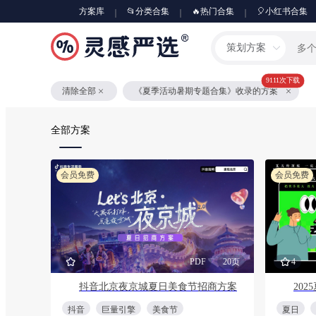
方案库
📂分类合集
🔥热门合集
🎈小红书合集
策划方案
9111次下载
清除全部
《夏季活动暑期专题合集》收录的方案
全部方案
会员免费
会员免费
PDF
20页
4
抖音北京夜京城夏日美食节招商方案
抖音
巨量引擎
美食节
夏日