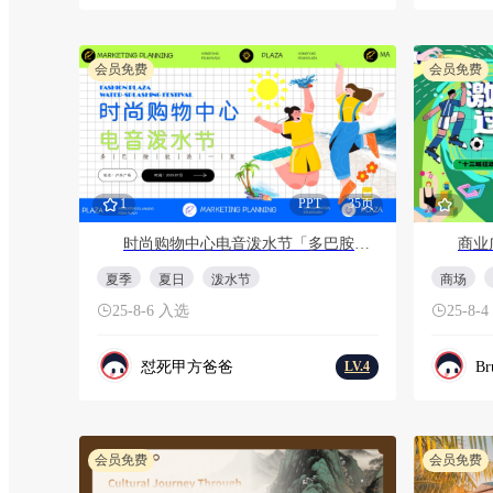
会员免费
会员免费
1
PPT
35页
时尚购物中心电音泼水节「多巴胺放浪一夏主题」活动策划方案
夏季
夏日
泼水节
商场
25-8-6 入选
25-8-
怼死甲方爸爸
Br
LV.4
会员免费
会员免费