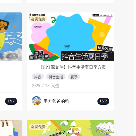
会员免费
F
26页
21
PPT
51页
【PPT源文件】抖音生活夏日季方案
抖音
抖音生活
夏季
25-7-28 入选
甲方爸爸的狗
LV.2
LV.2
会员免费