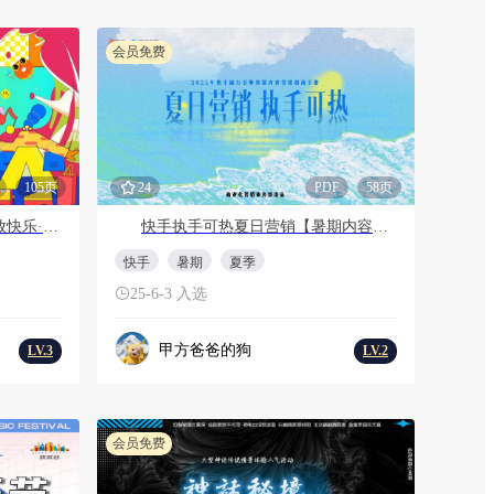
会员免费
105页
24
PDF
58页
商业广场多巴胺造趣节（释放快乐·玩转夏日主题）活动策划方案
快手执手可热夏日营销【暑期内容营销招商手册】
快手
暑期
夏季
25-6-3 入选
甲方爸爸的狗
LV.3
LV.2
会员免费