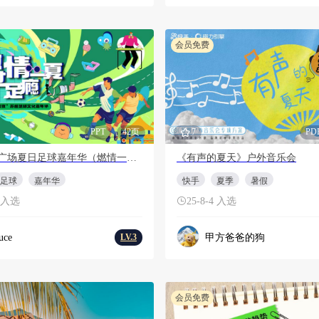
会员免费
PPT
42页
7
PD
商业广场夏日足球嘉年华（燃情一夏·“苏”战商场主题）活动策划方案
《有声的夏天》户外音乐会
足球
嘉年华
快手
夏季
暑假
4 入选
25-8-4 入选
uce
甲方爸爸的狗
LV.3
会员免费