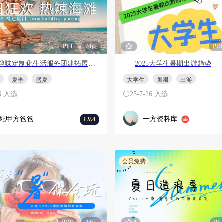
PPT
74页
PD
2025趣味定制化生活服务团建拓展（夏日狂欢 热辣海滩）活动策划案
2025大学生暑期出游趋势
夏季
盛夏
大学生
暑期
出游
26 入选
25-7-26 入选
死甲方爸爸
一方资料库
LV.4
会员免费
PDF
34页
4
PP