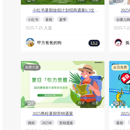
小红书暑期放假计划招商通案6.3文旅行业版
20
小红书
暑期
夏季
去哪儿网
25-7-25 入选
25-7-
甲方爸爸的狗
孤
LV.2
免费方案
会员免费
6
PDF
32页
11
2025携程暑期营销通案
携程
2025年
营销通案
暑期