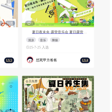
F
11页
1
PPT
27页
夏日夜未央·露营音乐会 夏日露营计划活动策划方案
清凉
音乐
降燥
25-7-25 入选
怼死甲方爸爸
LV.5
LV.4
会员免费
T
38页
8
PPT
43页