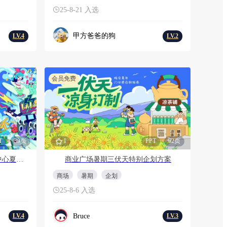
25-8-21 入选
甲方爸爸的狗
LV.4
LV.2
会员免费
T
39页
1
PPT
62页
“我们的夏天”商业广场购物中心夏日狂欢节活动策划方案
商业广场暑期三伏天特别企划方案
商场
暑期
企划
25-8-6 入选
Bruce
LV.4
LV.3