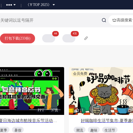
●●●
《🏅TOP 2025》
高级搜索
44
431
打包下载(233份)
会员免费
PPT
37页
11
PP
2025夏日海边城市酷辣音乐节活动方案
夏季
暑假
潮流
趣味
生活节