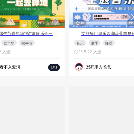
PPT
51页
10
PP
六月端午节嘉年华“粽”夏欢乐会一起去绿地主题游园会活动策划方案
嘉年华
端午节
音乐
夏季
降噪
22 入选
25-5-22 入选
者不入爱河
怼死甲方爸爸
LV.1
会员免费
PPT
45页
5
PD