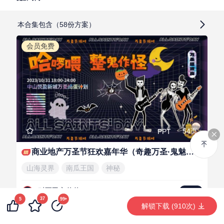
本合集包含（58份方案）
会员免费
54页
PPT
商业地产万圣节狂欢嘉年华（奇趣万圣·鬼魅来袭主题）活动策划方案
山海灵界
南瓜王国
神秘
怼死甲方爸爸
LV.4
37
5
99+
解锁下载 (910次)
会员免费