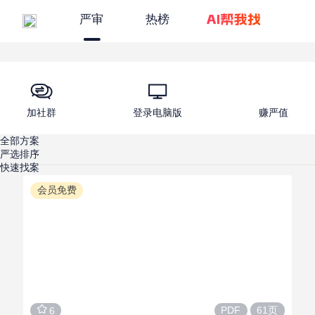
严审
热榜
加社群
登录电脑版
赚严值
全部方案
严选排序
快速找案
会员免费
61页
PDF
6