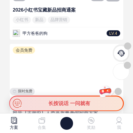
2026小红书宝藏新品招商通案
小红书
新品
品牌营销
甲方爸爸的狗
LV.4
会员免费
限时免费
25页
PDF
3
长按说话 一问就有
抖音【主题IP】人类高质量暑假招商方案
需
供
发布需求
发布资源
抖音
亲子教育
节点营销
方案
合集
奖励
我