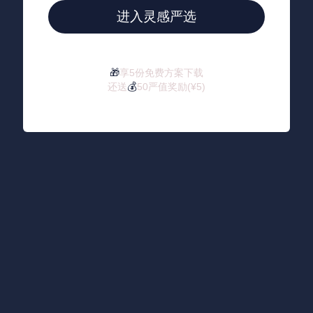
进入灵感严选
🎁
享5份免费方案下载
还送
💰
50严值奖励(¥5)