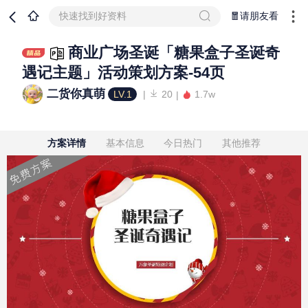
快速找到好资料
🧧请朋友看
商业广场圣诞「糖果盒子圣诞奇
遇记主题」活动策划方案-54页
二货你真萌
LV.1
20
1.7w
方案详情
基本信息
今日热门
其他推荐