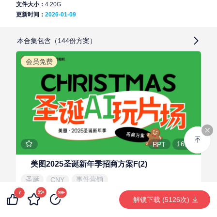
文件大小：
4.20G
更新时间：
2026-01-09
本合集包含（144份方案）
会员免费
16页
PPT
美图2025圣诞新年季招商方案F(2)
圣诞
事件营销
CNY
99+
7
99+
解锁下载 (5126次)
莫妮的小小空间
LV.2