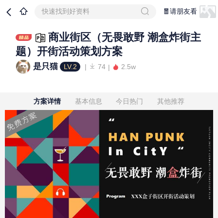
快速找到好资料
🧧请朋友看
商业街区（无畏敢野 潮盒炸街主
题）开街活动策划方案
是只猫
LV.2
74
2.5w
方案详情
基本信息
今日热门
其他推荐