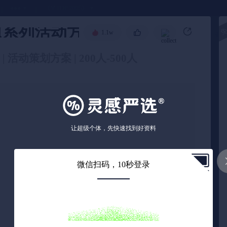
●●●
《🏅TOP 2025》
系列活动方案-45页
🧧
1.1w
高级搜索
 活动策划方案 | 200人-500人
让超级个体，先快速找到好资料
微信扫码，10秒登录