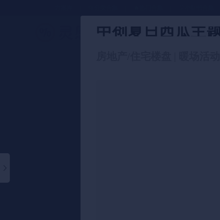
方案库
📂分类合集
🔥热门合集
🎈小红书合集
中创夏日西瓜主题
策划方案
房地产/住宅楼盘 | 暖场活动 |