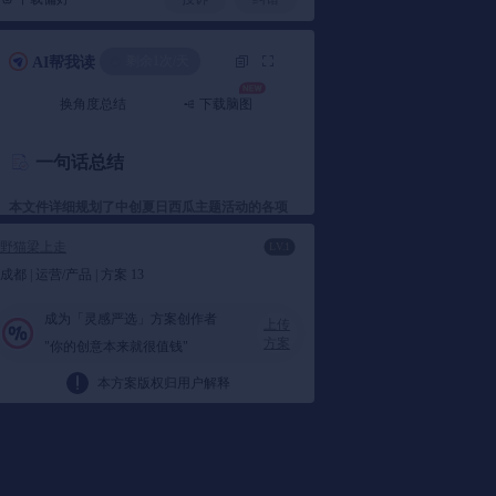
剩余1次/天
AI帮我读
换角度总结
下载脑图
失败
加载失
一句话总结
本文件详细规划了中创夏日西瓜主题活动的各项
细节，包括互动区设计、活动流程、布置元素
野猫梁上走
LV.1
等，旨在通过西瓜元素吸引更多顾客参与，提升
成都 | 运营/产品 | 方案 13
夏日活动氛围。
成为「灵感严选」方案创作者
上传
方案
"你的创意本来就很值钱"
要点总结
本方案版权归用户解释
1️⃣ 互动区设计
互动区：
文件描述了互动区的设置，包括西
瓜墙签到、西瓜主题堆头以及水球大战等，
旨在增强顾客体验感。互动区还安排了水果