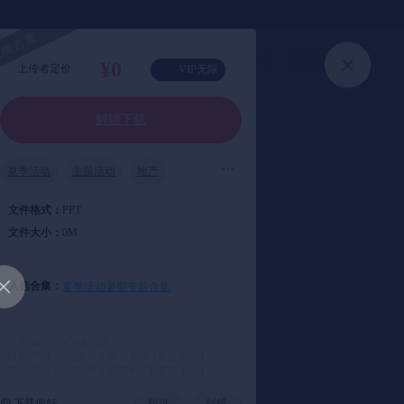
⏳暑假送半年
真实评价
灵感严选 ｜ 快速找到好资料
加入会员
上传方案
快速登录
¥0
上传者定价
VIP无限
解锁下载
夏季活动
主题活动
地产
文件格式：
PPT
文件大小：
0M
入选合集：
夏季活动暑期专题合集
方案编号： e3adcc
版权声明： 仅供个人学习参考 (禁止商用)
支付提示： 以电子文档交付 (不支持退款)
下载偏好
投诉
纠错