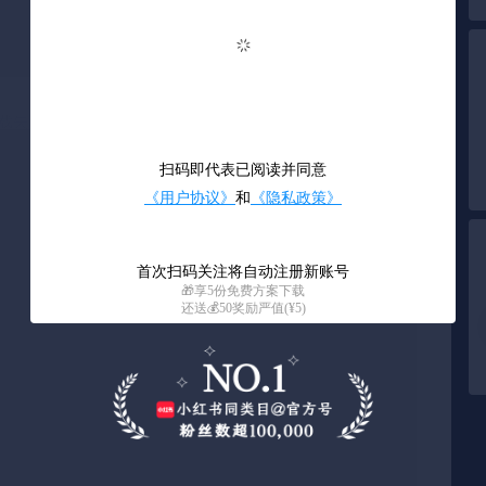
0
/ 37
载失败
加载
扫码即代表已阅读并同意
《用户协议》
和
《隐私政策》
首次扫码关注将自动注册新账号
🎁享5份免费方案下载
还送💰50奖励严值(¥5)