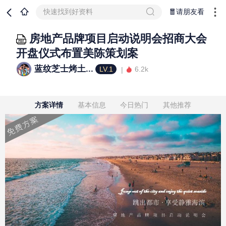
快速找到好资料
🧧请朋友看
房地产品牌项目启动说明会招商大会
开盘仪式布置美陈策划案
蓝纹芝士烤土...
LV.1
6.2k
方案详情
基本信息
今日热门
其他推荐