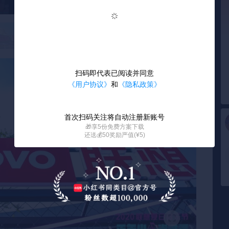
扫码即代表已阅读并同意
《用户协议》
和
《隐私政策》
首次扫码关注将自动注册新账号
🎁享5份免费方案下载
还送💰50奖励严值(¥5)