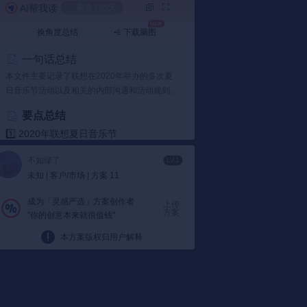
AI帮我读
剩余1次/天
换角度总结
下载脑图
一句话总结
本文件主要记录了联想在2020年举办的多次夏
日音乐节活动以及相关的内部沟通和活动规则。
要点总结
1️⃣ 2020年联想夏日音乐节
多次活动：
联想在2020年组织了多次夏日音
不如绿了
LV.1
乐节，这些活动不仅丰富了员工的生活，还
未知 | 客户/市场 | 方案 11
增强了团队凝聚力。
文件显示....
成为「灵感严选」方案创作者
上传
2️⃣ 内部沟通与互动
方案
"你的创意本来就很值钱"
平台沟通：
文件提到中国平台内部进行了多
本方案版权归用户解释
次沟通，包括互动盖草规则、新创业青年互
动盖规则等内容，促进内部交流。
可以看到....
3️⃣ 当燃爱主题活动
主题活动：
“当燃爱”成为活动中的一个重要