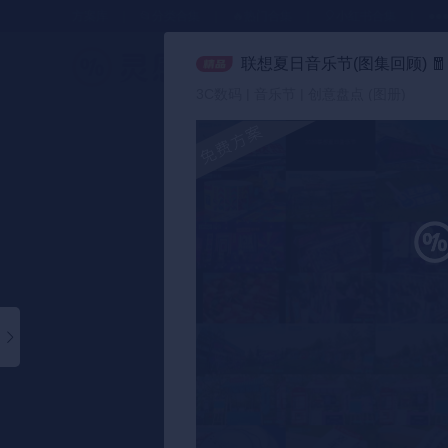
方案库
📂分类合集
🔥热门合集
🎈小红书合集
●●
联想夏日音乐节(图集回顾)
🧧
策划方案
3C数码 | 音乐节 | 创意盘点 (图册)