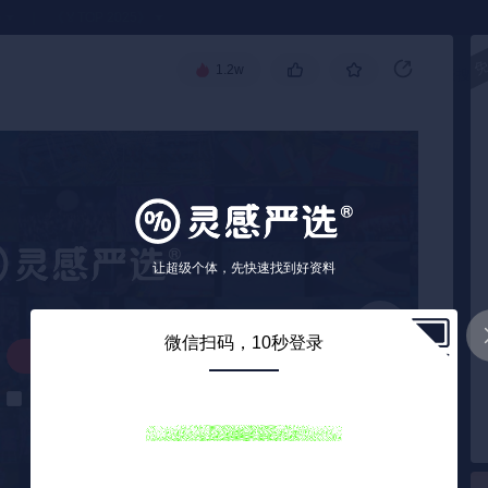
●
《🏅TOP 2025》
1.2w
高级搜索
让超级个体，先快速找到好资料
微信扫码，10秒登录
解锁下载
解锁后自动下载
0
/ 82