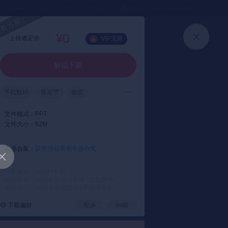
⏳暑假送半年
真实评价
灵感严选 ｜ 快速找到好资料
加入会员
上传方案
快速登录
¥0
上传者定价
VIP无限
解锁下载
手机数码
音乐节
创意
青春活力
文件格式：
PPT
文件大小：
92M
入选合集：
夏季活动暑期专题合集
方案编号： a9ae74
版权声明： 仅供个人学习参考 (禁止商用)
支付提示： 以电子文档交付 (不支持退款)
下载偏好
投诉
纠错