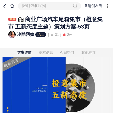
快速找到好资料
🧧请朋友看
商业广场汽车尾箱集市（橙意集
市 五新态度主题）策划方案-53页
冷酷阿姨
LV.1
31
2w
方案详情
基本信息
今日热门
其他推荐