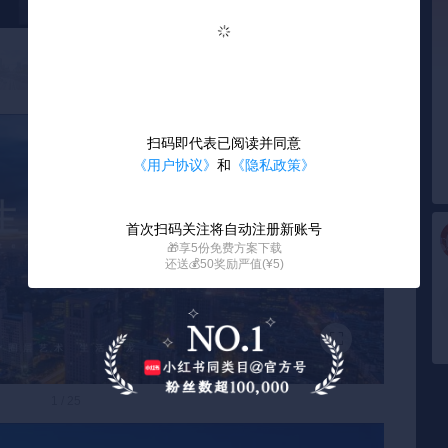
扫码即代表已阅读并同意
《用户协议》
和
《隐私政策》
首次扫码关注将自动注册新账号
🎁享5份免费方案下载
还送💰50奖励严值(¥5)
1 / 25