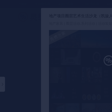
方案库
📂分类合集
🔥热门合集
🎈小红书合集
●●
地产项目圈层艺术生活沙龙（凯旋人
策划方案
地产家居 | 圈层活动,系列活动 | 活动策划