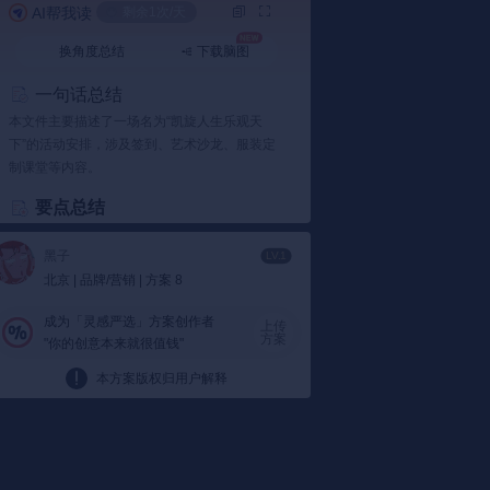
AI帮我读
剩余1次/天
换角度总结
下载脑图
一句话总结
本文件主要描述了一场名为“凯旋人生乐观天
下”的活动安排，涉及签到、艺术沙龙、服装定
制课堂等内容。
要点总结
1️⃣ 活动时间线
黑子
LV.1
9:00-9:30 签到：
活动参与者会在这一时间
北京 | 品牌/营销 | 方案 8
段完成签到，同时可以享受到小提琴音乐和
冷餐供应。这样的设置不仅让参与者在入场
成为「灵感严选」方案创作者
上传
时就能感受到活动的氛围，同时也提供了舒
方案
"你的创意本来就很值钱"
适的环境让大家开始一天的体验。
文件指出：
活动一开始就有小提琴演奏和冷
本方案版权归用户解释
餐供应，为参与者营造了轻松愉快的氛围。
2️⃣ 活动内容丰富
服装定制课堂：
在9:45至10:15期间，将举
办一场服装定制课堂，参与者可以学习高级