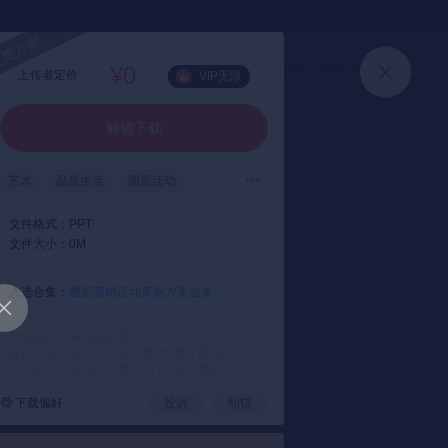
⏳暑假送半年
真实评价
灵感严选 ｜ 快速找到好资料
加入会员
上传方案
快速登录
¥0
上传者定价
VIP无限
解锁下载
艺术
品质生活
圈层活动
沙龙
文件格式：
PPT
文件大小：
0M
入选合集：
圈层营销活动策划方案合集
方案编号： 96a489
版权声明： 仅供个人学习参考 (禁止商用)
支付提示： 以电子文档交付 (不支持退款)
下载偏好
投诉
纠错