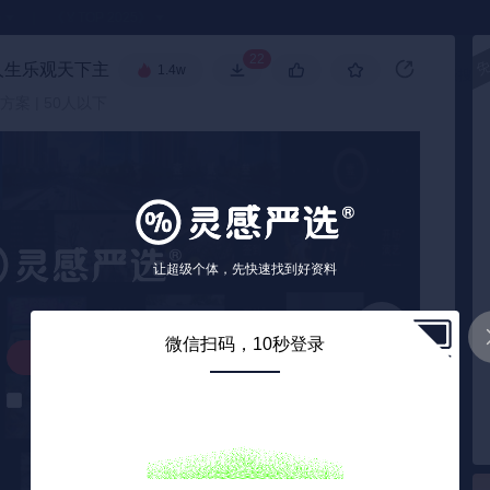
●
《🏅TOP 2025》
22
生乐观天下主题）活动策划方案-25P
🧧
1.4w
高级搜索
方案 | 50人以下
让超级个体，先快速找到好资料
微信扫码，10秒登录
解锁下载
解锁后自动下载
0
/ 25