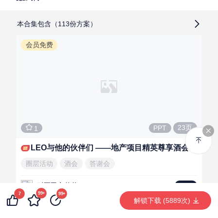
本合集包含（113份方案）
会员免费
23页
PPT
1
LEO与他的伙伴们 ——地产项目精英尊享酒会
圈层活动
酒会
答谢会
怼死甲方爸爸
LV.4
99+
7
99+
解锁下载 (5889次)
会员免费