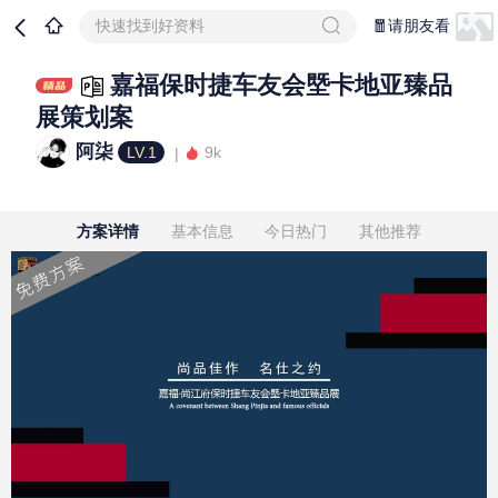
快速找到好资料
🧧请朋友看
嘉福保时捷车友会塈卡地亚臻品
展策划案
阿柒
LV.1
9k
方案详情
基本信息
今日热门
其他推荐