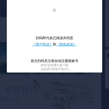
0
/ 55
扫码即代表已阅读并同意
《用户协议》
和
《隐私政策》
首次扫码关注将自动注册新账号
🎁享5份免费方案下载
还送💰50奖励严值(¥5)