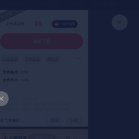
⏳暑假送半年
真实评价
灵感严选 ｜ 快速找到好资料
加入会员
上传方案
快速登录
¥0
上传者定价
VIP无限
解锁下载
公益活动
艺术活动
博览会
文化节
文件格式：
PDF
文件大小：
31M
方案编号： 78af27
版权声明： 仅供个人学习参考 (禁止商用)
支付提示： 以电子文档交付 (不支持退款)
下载偏好
投诉
纠错
剩余1次/天
AI帮我读