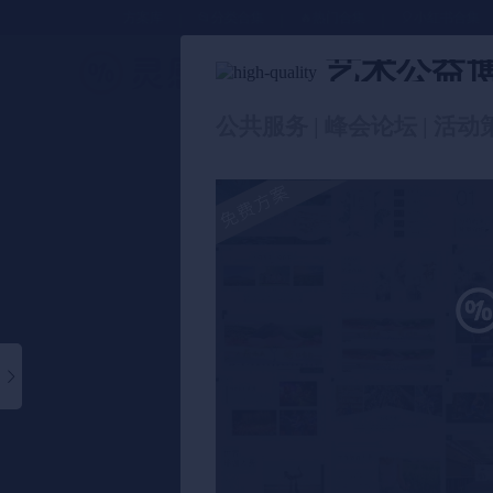
方案库
📂分类合集
🔥热门合集
🎈小红书合集
艺术公益
策划方案
公共服务 | 峰会论坛 | 活