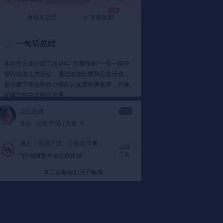
换角度总结
下载脑图
一句话总结
本文件主要介绍了2018年“为荷而来”一带一路环
保行瑜伽之旅活动，通过瑜伽比赛和公益活动，
提升建宁瑜伽特色小镇的认知度和美誉度，并推
动建宁的生态经济发展。
冷酷阿姨
LV.1
汕头 | 运营/产品 | 方案 18
要点总结
成为「灵感严选」方案创作者
上传
1️⃣ 活动背景
方案
"你的创意本来就很值钱"
2018年“为荷而来”一带一路环保行瑜伽之
本方案版权归用户解释
旅：
2018年“为荷而来”一带一路环保行瑜伽
之旅旨在通过瑜伽比赛和公益活动，提升建
宁瑜伽特色小镇的认知度和美誉度。
文件提到：
通过打造瑜伽特色小镇，提升建