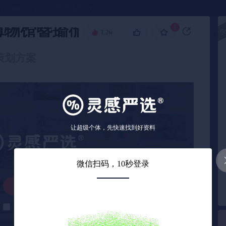
●●●
《🏅TOP 2025》
博物馆暨瑜伽文化节
1
🧧
1.2w
高级搜索
动策划方案
让超级个体，先快速找到好资料
微信扫码，10秒登录
解锁下载
解锁后自动下载