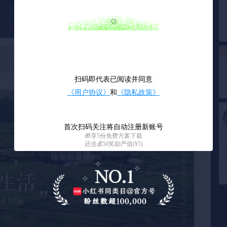
0
/ 37
扫码即代表已阅读并同意
《用户协议》
和
《隐私政策》
首次扫码关注将自动注册新账号
🎁享5份免费方案下载
还送💰50奖励严值(¥5)