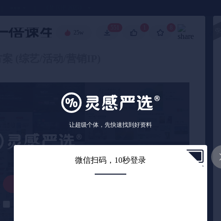
●●●
《🏅TOP 2025》
倍速生活》招商通案-final
551
1
8
🧧
25w
高级搜索
案 (综艺/活动/营销IP)
让超级个体，先快速找到好资料
微信扫码，10秒登录
解锁下载
解锁后自动下载