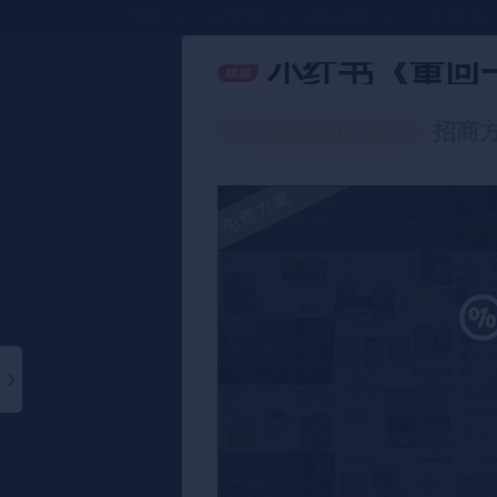
方案库
📂分类合集
🔥热门合集
🎈小红书合集
小红书《重回一
策划方案
招商方
会员免费榜周榜 TOP10