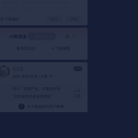
版权声明： 仅供个人学习参考 (禁止商用)
支付提示： 以电子文档交付 (不支持退款)
下载偏好
投诉
纠错
剩余1次/天
AI帮我读
换角度总结
下载脑图
一句话总结
是只猫
LV.2
未知 | 制作/技术 | 方案 19
本文件主要介绍了以“一倍速生活”为主题的小红
书活动，通过线上话题分享、线下体验活动及浮
成为「灵感严选」方案创作者
梁民宿改造等方式，呼吁年轻人放慢节奏，体验
上传
方案
"你的创意本来就很值钱"
美好生活。
本方案版权归用户解释
要点总结
1️⃣ 活动背景与目标