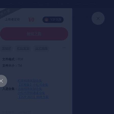
⏳暑假送半年
真实评价
灵感严选 ｜ 快速找到好资料
加入会员
上传方案
快速登录
¥0
上传者定价
VIP无限
解锁下载
营销IP
栏目策划
综艺招商
娱乐营销
节目编导
文件格式：
PDF
文件大小：
7M
栏目招商策划合集
【完整版】小红书全集
入选合集：
活动招商策划合集
小红书营销通案合集
【TOP 2023】招商方案
方案编号： 6e83b4