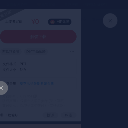
⏳暑假送半年
真实评价
灵感严选 ｜ 快速找到好资料
加入会员
上传方案
快速登录
¥0
上传者定价
VIP无限
解锁下载
西瓜狂欢节
DIY互动体验
主题活动
文件格式：
PPT
文件大小：
34M
入选合集：
夏季活动暑期专题合集
方案编号： 6197be
版权声明： 仅供个人学习参考 (禁止商用)
支付提示： 以电子文档交付 (不支持退款)
下载偏好
投诉
纠错