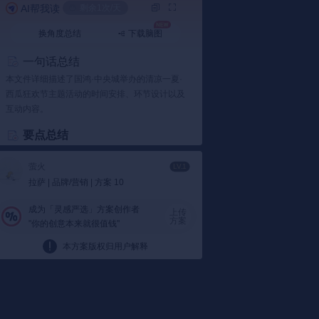
AI帮我读
剩余1次/天
换角度总结
下载脑图
一句话总结
本文件详细描述了国鸿·中央城举办的清凉一夏·
西瓜狂欢节主题活动的时间安排、环节设计以及
互动内容。
要点总结
1️⃣ 活动时间及地点
萤火
LV.1
活动时间为2019年月25-26日：
国鸿·中央城
拉萨 | 品牌/营销 | 方案 10
营销中心将举办一场别开生面的清凉一夏·西
瓜狂欢节，邀请业主和准业主客户参加。
成为「灵感严选」方案创作者
上传
根据文件内容显示...
方案
"你的创意本来就很值钱"
2️⃣ 狂欢节环节安排
本方案版权归用户解释
环节多样：
活动包括迎宾入场、西瓜展出、
西瓜游戏、西瓜宴、西瓜沙冰制作等多个环
节，让参与者全方位感受西瓜的魅力。
文件提到...
3️⃣ 创意西瓜体验