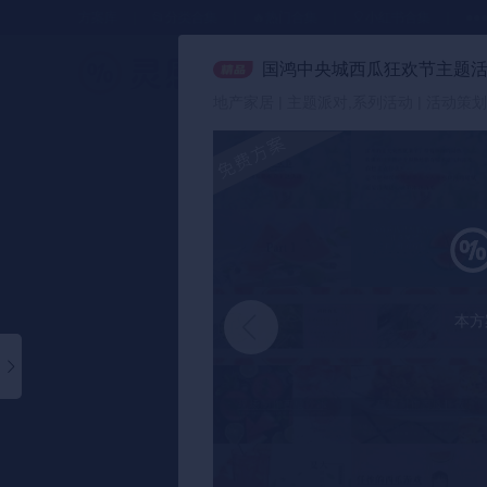
方案库
📂分类合集
🔥热门合集
🎈小红书合集
●●
国鸿中央城西瓜狂欢节主题
策划方案
地产家居 | 主题派对,系列活动 | 活动策