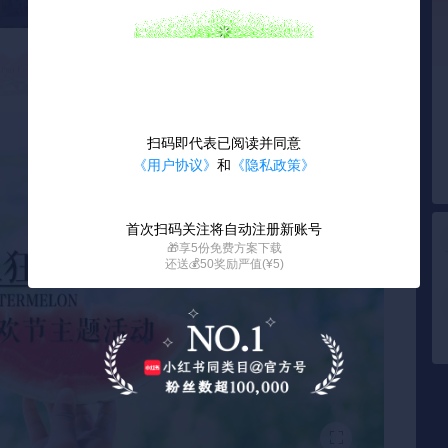
扫码即代表已阅读并同意
《用户协议》
和
《隐私政策》
首次扫码关注将自动注册新账号
🎁享5份免费方案下载
还送💰50奖励严值(¥5)