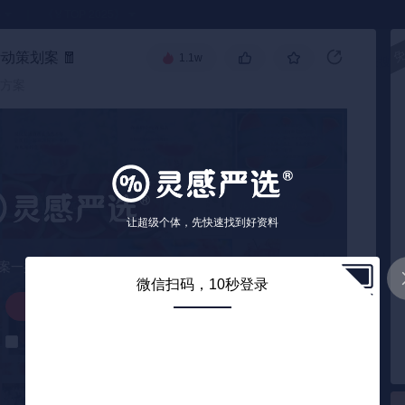
●
《🏅TOP 2025》
活动策划案
🧧
1.1w
高级搜索
划方案
让超级个体，先快速找到好资料
微信扫码，10秒登录
0
/ 26