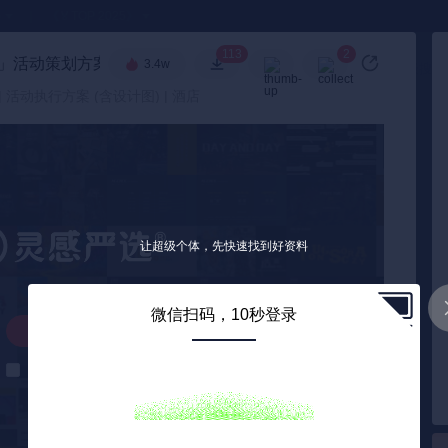
●
《🏅TOP 2025》
113
2
」活动策划方案-113页
🧧
3.4w
高级搜索
| 活动执行方案 (含设计图) | 酒店
让超级个体，先快速找到好资料
微信扫码，10秒登录
解锁下载
解锁后自动下载