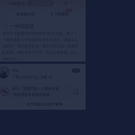
AI帮我读
剩余1次/天
换角度总结
下载脑图
一句话总结
本文件主要围绕年轻就要造“燥”的主题，设计了
一场充满活力与创意的企业年会活动，涵盖从入
场签到、展区参观互动、领导创意出场、摇滚乐
队表演、抽奖等多个环节，旨在打破常规，注入
新鲜活力。
要点总结
树妖
LV.3
广州 | 运营/产品 | 方案 19
1️⃣ 年轻就要造“燥”主题
主题创意：
“年轻就要造‘燥’”这一主题贯穿整
成为「灵感严选」方案创作者
上传
个年会活动，旨在鼓励员工释放自我，打破
方案
"你的创意本来就很值钱"
常规，赋予日常生活更多色彩。比如通过领
导骑平衡车上台并发射礼物给嘉宾，这样的
本方案版权归用户解释
创意不仅突出了科技感，也寓意着变革与未
来。
活动文件显示：
为了实现这一主题，活动设
计了一系列互动环节，包括领导创意出场、