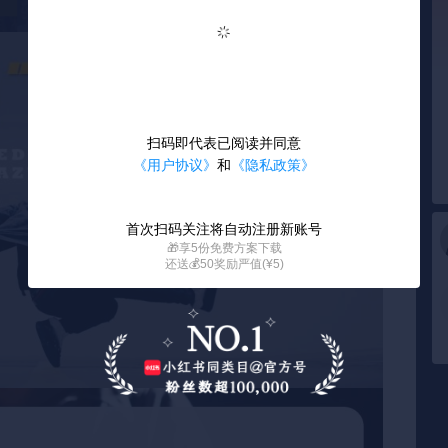
扫码即代表已阅读并同意
《用户协议》
和
《隐私政策》
首次扫码关注将自动注册新账号
🎁享5份免费方案下载
还送💰50奖励严值(¥5)