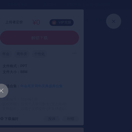
⏳暑假送半年
真实评价
灵感严选 ｜ 快速找到好资料
加入会员
上传方案
快速登录
¥0
上传者定价
VIP无限
解锁下载
年会
周年庆
个性化
文件格式：
PPT
文件大小：
88M
入选合集：
年会尾牙周年庆典盛典合集
方案编号： 01b467
版权声明： 仅供个人学习参考 (禁止商用)
支付提示： 以电子文档交付 (不支持退款)
下载偏好
投诉
纠错