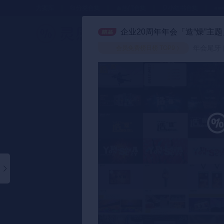
方案库
📂分类合集
🔥热门合集
🎈小红书合集
●●
企业20周年年会「造“燥”主题
策划方案
年会尾牙 
会员免费榜日榜 TOP9