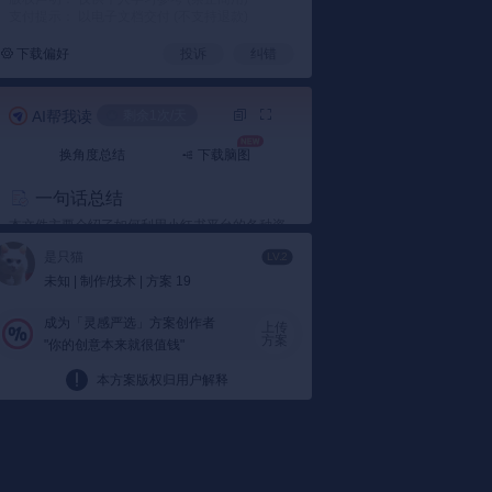
支付提示： 以电子文档交付 (不支持退款)
下载偏好
投诉
纠错
AI帮我读
剩余1次/天
换角度总结
下载脑图
一句话总结
本文件主要介绍了如何利用小红书平台的各种资
源和工具，为品牌展览活动进行宣传推广，包括
是只猫
LV.2
线上线下的活动预约、直播互动、KOL合作等多
未知 | 制作/技术 | 方案 19
种方式，旨在提升用户体验，扩大品牌影响力。
成为「灵感严选」方案创作者
上传
要点总结
方案
"你的创意本来就很值钱"
1️⃣ 线上展览预约与互动
本方案版权归用户解释
展览预约：
小红书提供了多种途径帮助用户
预约品牌展览，如开屏广告、品牌主页预约
功能等，使用户能够便捷地预约参加感兴趣
的展览。
直播互动：
通过直播功能，让用户即使无法