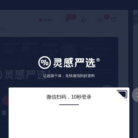
●
《🏅TOP 2025》
151
1
8.1w
高级搜索
P)
让超级个体，先快速找到好资料
微信扫码，10秒登录
解锁下载
解锁后自动下载
0
/ 25