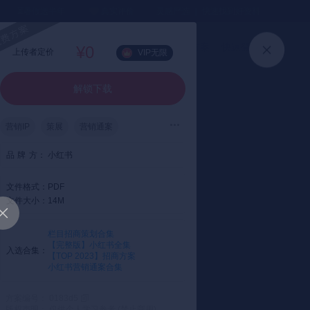
⏳暑假送半年
真实评价
灵感严选 ｜ 快速找到好资料
加入会员
上传方案
快速登录
¥0
上传者定价
VIP无限
解锁下载
营销IP
策展
营销通案
品
牌
方：
小红书
文件格式：
PDF
文件大小：
14M
栏目招商策划合集
【完整版】小红书全集
入选合集：
【TOP 2023】招商方案
小红书营销通案合集
方案编号： 0183d5
版权声明： 仅供个人学习参考 (禁止商用)