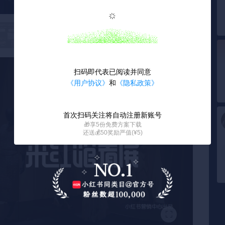
扫码即代表已阅读并同意
《用户协议》
和
《隐私政策》
首次扫码关注将自动注册新账号
🎁享5份免费方案下载
还送💰50奖励严值(¥5)