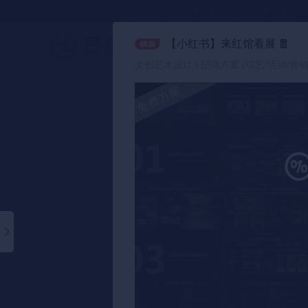
方案库
📂分类合集
🔥热门合集
🎈小红书合集
●●
【小红书】来红馆看展
🧧
策划方案
文创艺术设计 | 招商方案 (综艺/活动/营销I