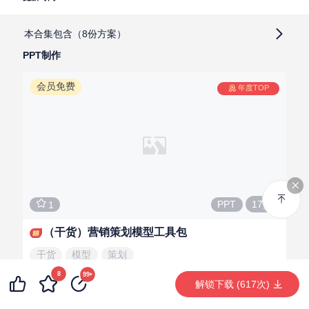
本合集包含（8份方案）
PPT制作
PPT制作
个人成长
会员免费
年度TOP
17页
PPT
1
（干货）营销策划模型工具包
干货
模型
策划
8
99+
解锁下载 (617次)
鸵鸟
LV.4