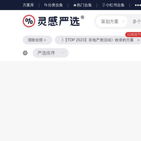
方案库
📂分类合集
🔥热门合集
🎈小红书合集
●●
策划方案
1150次
清除全部
《【TOP 2023】非地产类活动》收录的方案