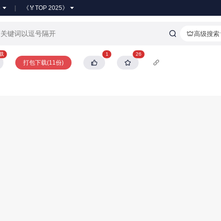
●
《🏅TOP 2025》
高级搜索
下载
1
26
打包下载(11份)