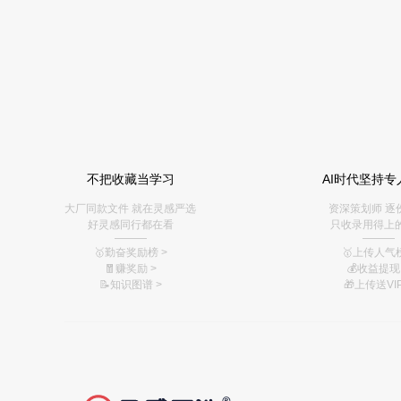
不把收藏当学习
AI时代坚持专
大厂同款文件 就在灵感严选
资深策划师 逐
好灵感同行都在看
只收录用得上
———
———
🥇勤奋奖励榜
>
🥇上传人气榜
🧧赚奖励
>
💰
收益提现 
📝知识图谱
>
🎁上传送VIP