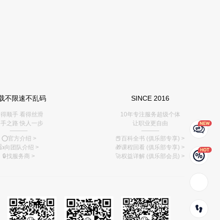
载不限速不乱码
SINCE 2016
得顺手 看得丝滑
10年专注服务超级个体
手之路 快人一步
让职业更自由
———
———
⭕️官方介绍
>
📕百科全书 (俱乐部专享)
>
👍向团队介绍
>
🎁课程回看 (俱乐部专享)
>
🔒找服务商
>
🚀权益详解 (俱乐部会员)
>