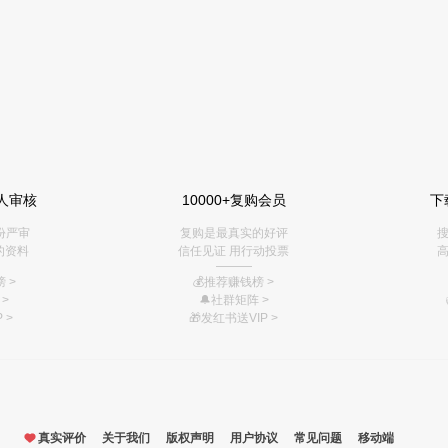
人审核
10000+复购会员
下
份严审
复购是最真实的好评
搜
的资料
信任见证 用行动投票
高
———
 >
💰推荐赚钱榜
>
>
🔔社群矩阵
>
 >
🎁
发红书送VIP
>
真实评价
关于我们
版权声明
用户协议
常见问题
移动端