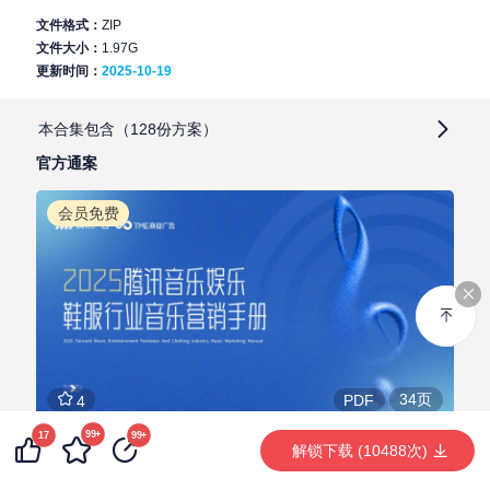
文件格式：
ZIP
文件大小：
1.97G
更新时间：
2025-10-19
本合集包含（128份方案）
官方通案
官方通案
视频号
私域
实战案例
品牌拆解
其他
会员免费
34页
PDF
4
99+
17
99+
2025腾讯鞋服音乐营销手册
解锁下载 (10488次)
腾讯营销
音乐营销
2025