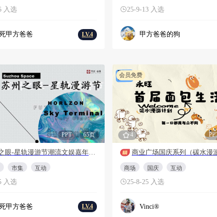
16 入选
25-9-13 入选
死甲方爸爸
甲方爸爸的狗
LV.4
会员免费
PPT
65页
4
PP
苏州之眼-星轨漫游节潮流文娱嘉年华活动策划方案
市集
互动
商场
国庆
互动
25 入选
25-8-25 入选
死甲方爸爸
Vinci®
LV.4