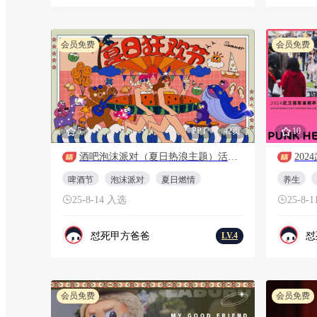
会员免费
会员免费
5
PPT
42页
10
酒吧泡沫派对（夏日热浪主题）活动策划方案
啤酒节
泡沫派对
夏日燃情
养生
25-8-14 入选
25-8-
怼死甲方爸爸
怼
LV.4
会员免费
会员免费