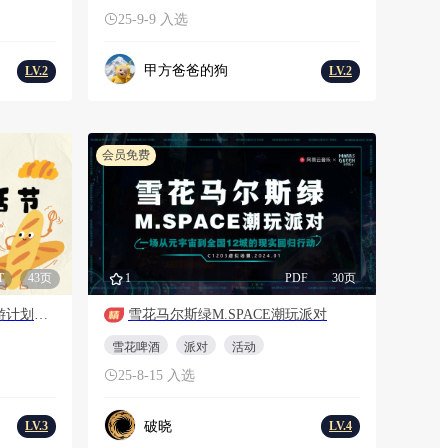
25-9-9 入选
甲方爸爸的狗
LV.2
LV.2
会员免费
T
43页
1
PDF
30页
商业广场国庆系列（碳水漫游计划主题）活动策划方案
雪花马尔斯绿M.SPACE潮玩派对
雪花啤酒
派对
活动
25-8-15 入选
破晓
LV.3
LV.4