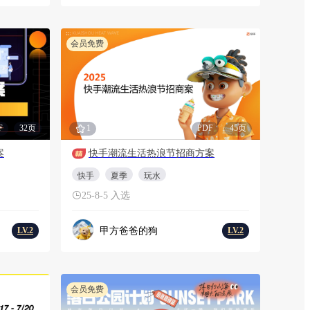
会员免费
F
32页
1
PDF
45页
案
快手潮流生活热浪节招商方案
快手
夏季
玩水
25-8-5 入选
甲方爸爸的狗
LV.2
LV.2
会员免费