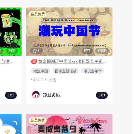
会员免费
T
39页
11
PPT
128页
“非常啤”地产夏季啤酒节电音节潮流暖场活动方案
黄金周潮玩中国节·xx项目双节主题嘉年华
潮流中国
国潮主题活动
潮玩嘉年华
24-7-8 入选
凉且炙热。
LV.5
LV.1
会员免费