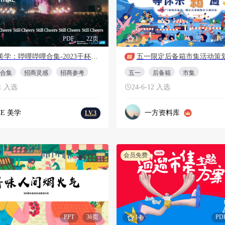
PDF
22页
1
PP
IME美学：哔哩哔哩合集-2023干杯草莓音乐节招商灵感参考
五一限定后备箱市集活动策
合集
招商灵感
招商参考
五一
后备箱
市集
21 入选
24-6-12 入选
ME 美学
一方资料库
LV.3
会员免费
PPT
36页
14
PD