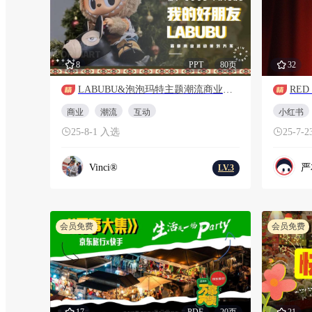
8
PPT
80页
32
LABUBU&泡泡玛特主题潮流商业生活服务嘉年华活动策划方案
RE
商业
潮流
互动
小红书
25-8-1 入选
25-7-
Vinci®
严友
LV.3
会员免费
会员免费
17
PDF
20页
21