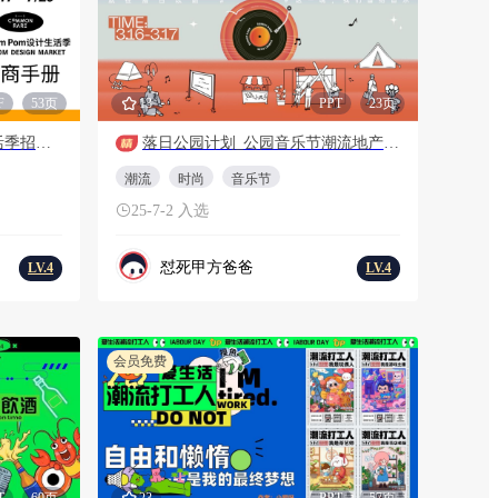
F
53页
13
PPT
23页
社群IP 凡几PomPom设计生活季招商手册
落日公园计划_公园音乐节潮流地产暖场活动策划方案
潮流
时尚
音乐节
25-7-2 入选
怼死甲方爸爸
LV.4
LV.4
会员免费
T
60页
23
PPT
57页