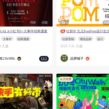
PDF
45页
9
PD
D GALA小红书S+大事件招商通案
大事件
招商通案
社群营销
潮流品牌
设计
23 入选
25-7-21 入选
21b3f8fc
品牌铺子
LV.2
会员免费
PDF
23页
9
PP