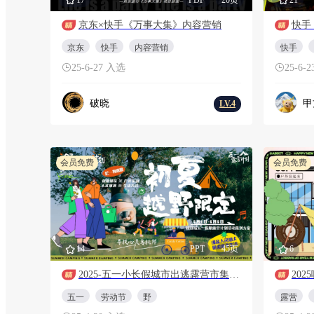
京东×快手《万事大集》内容营销
快手
京东
快手
内容营销
快手
25-6-27 入选
25-6-
破晓
甲
LV.4
会员免费
会员免费
14
PPT
45页
6
2025-五一小长假城市出逃露营市集「初夏越野限定主题」活动策划方案-45页2504
五一
劳动节
野
露营