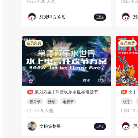
25-4-30 入选
25-4-
怼死甲方爸爸
怼
LV.4
会员免费
会员免费
5
PDF
42页
8
策划方案 | 常德欢乐水世界电音节音乐节狂欢节策划方案
快手
音乐节
活动
电音节
快手
25-3-9 入选
24-12
文旅策划星
严友
LV.2