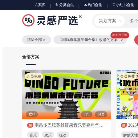
方案库
📂分类合集
🔥热门合集
🎈小红书合集
策划方案
8438次下载
清除全部
《潮玩市集嘉年华合集》收录的方案
全部方案
会员免费
会员免费
4
PPT
34页
4
南昌多巴胺英雄缤果音乐节嘉年华全案策划方案
音乐
欢乐
狂欢
解放天性