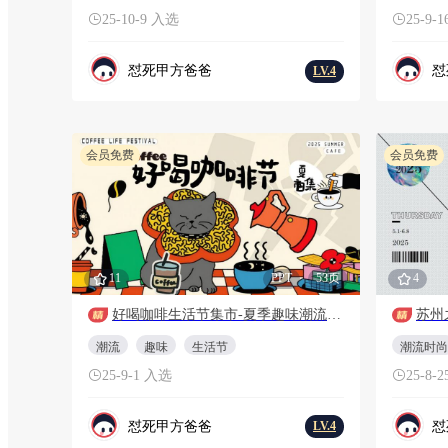
25-10-9 入选
25-9-
怼死甲方爸爸
怼
LV.4
会员免费
会员免费
11
PPT
53页
4
好喝咖啡生活节集市-夏季趣味潮流地产生活节活动策划方案
潮流
趣味
生活节
潮流时尚
25-9-1 入选
25-8-
怼死甲方爸爸
怼
LV.4