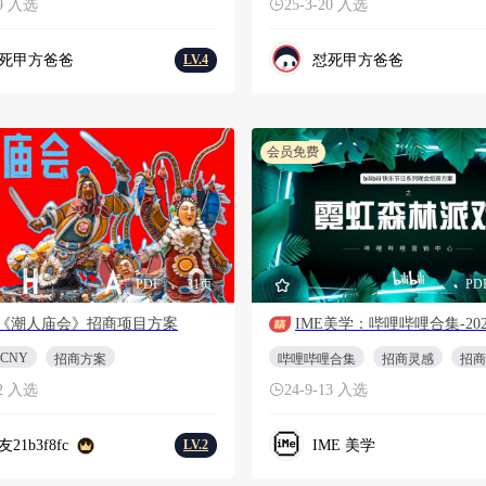
29 入选
25-3-20 入选
死甲方爸爸
怼死甲方爸爸
LV.4
会员免费
PDF
31页
PD
《潮人庙会》招商项目方案
CNY
招商方案
哔哩哔哩合集
招商灵感
招商
-2 入选
24-9-13 入选
21b3f8fc
IME 美学
LV.2