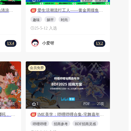
【精酿啤酒节CityWalk】绿色清凉尽情玩耍消费品嘉年华活动方案
爱生活潮流打工人——黄金周摸鱼大赛反卷市集音乐派对主题活动策划案
趣味
躺平
时尚
25-5-12 入选
小爱呀
LV.4
LV.2
会员免费
T
84页
1
PDF
25页
潮玩国漫嘉年华主题活动（哪吒 、大鱼海棠、大圣归来）
IME美学：哔哩哔哩合集-宅舞嘉年华BDF2025 招商参考
哔哩哔哩
招商参考
BDF招商灵感