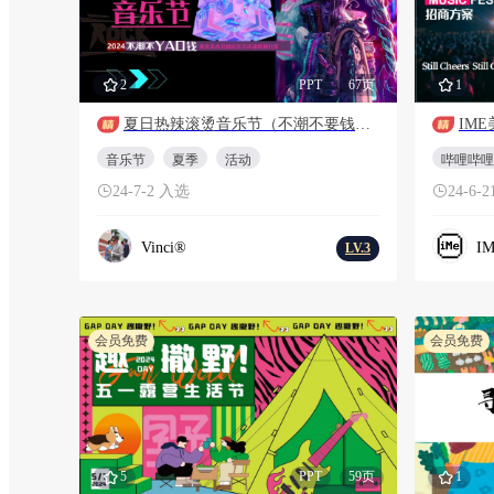
2
PPT
67页
1
夏日热辣滚烫音乐节（不潮不要钱主题）活动策划方案
音乐节
夏季
活动
哔哩哔哩
24-7-2 入选
24-6-
Vinci®
I
LV.3
会员免费
会员免费
5
PPT
59页
1