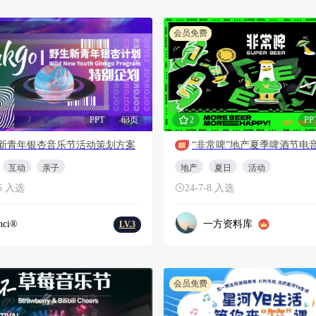
会员免费
PPT
63页
2
PP
新青年银杏音乐节活动策划方案
互动
亲子
地产
夏日
活动
26 入选
24-7-8 入选
nci®
一方资料库
LV.3
会员免费