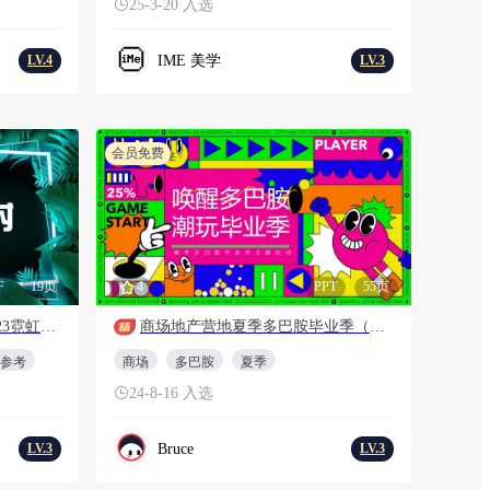
25-3-20 入选
IME 美学
LV.4
LV.3
会员免费
F
19页
4
PPT
55页
IME美学：哔哩哔哩合集-2023霓虹森林派对招商灵感参考
商场地产营地夏季多巴胺毕业季（唤醒多巴胺·潮玩毕业季主题）活动策划方案
参考
商场
多巴胺
夏季
24-8-16 入选
Bruce
LV.3
LV.3