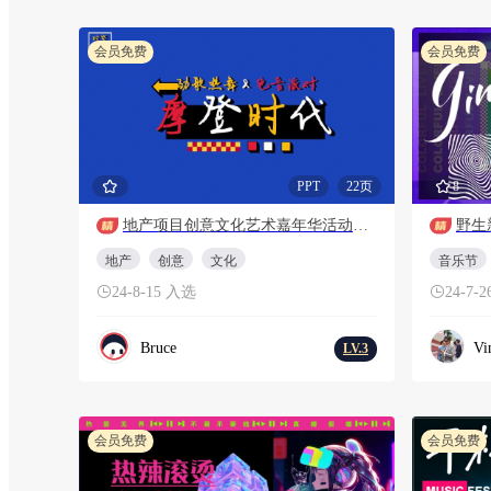
会员免费
会员免费
PPT
22页
8
地产项目创意文化艺术嘉年华活动策划方案
野生
地产
创意
文化
音乐节
24-8-15 入选
24-7-
Bruce
Vi
LV.3
会员免费
会员免费