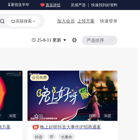
⏳暑假送半年
真实评价
灵感严选 ｜ 快速找到好资料
加入会员
上传方案
快速登录
高级搜索
25-8-11 更新
会员免费
F
36页
15
PDF
36页
商方案
晚上好呀抖音大事件IP招商通案
IP
抖音
大事件