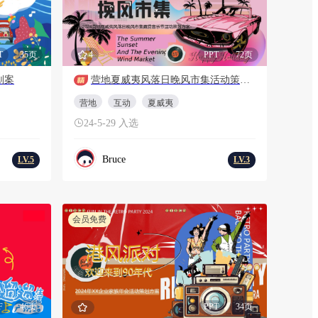
T
35页
4
PPT
72页
划案
营地夏威夷风落日晚风市集活动策划方案
营地
互动
夏威夷
24-5-29 入选
Bruce
LV.5
LV.3
会员免费
F
46页
PPT
34页