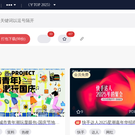
●●●
《🏅TOP 2025》
33
417
打包下载(98份)
会员免费
PPT
58页
9
PD
2025城市青年潮玩显眼包-国庆节地产路演巡展活动策划方案
快手达人2025星潮嘉年华招
笑料
热梗
快手
达人
网红