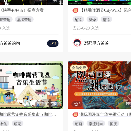
《快手有好市》招商方案
IP营销
品牌营销
纳凉
降燥
清凉
23 入选
25-6-20 入选
方爸爸的狗
怼死甲方爸爸
LV.2
会员免费
PPT
77页
6
PP
2025咖啡露营宠物音乐集市（咖啡造趣生活节）活动策划方案
市集
萌宠
动画
潮流时尚
国庆