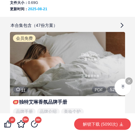
文件大小：
0.69G
更新时间：
2025-08-21
本合集包含（47份方案）
会员免费
52页
PDF
11
独特艾琳香氛品牌手册
品牌手册
品牌介绍
美妆个护
99+
10
99+
解锁下载 (5090次)
麦瑶
LV.1