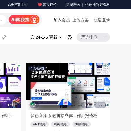
⏳暑假送半年
真实评价
灵感严选 ｜ 快速找到好资料
加入会员
上传方案
快速登录
24-1-5 更新
会员折扣
T
16页
PPT
23页
《互联网简约》互联网行业工作汇报模板
多色商务-多色拼接立体工作汇报模板
PPT模板
商务模板
拼接模板