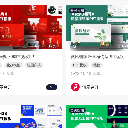
会员折扣
PPT
19页
PP
庆典-70周年党政PPT
微风细雨-轻量植物系PPT模板
党政模板
祖国庆典
PPT模板
植物
-19 入选
22-10-19 入选
示尖刀
演示尖刀
LV.1
会员折扣