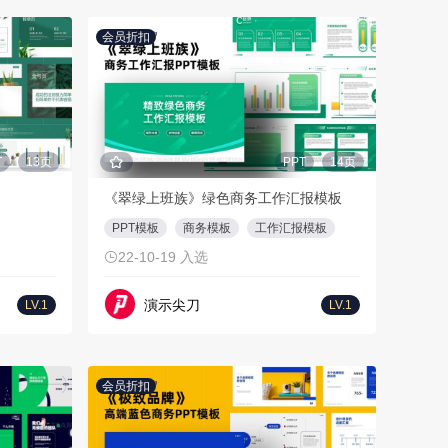
会员折扣
T
13页
PPT
14页
《翠绿上班族》绿色商务工作汇报模板
PPT模板
商务模板
工作汇报模板
22-10-19 入选
演示尖刀
LV.1
LV.1
会员折扣