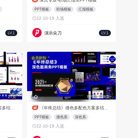
深沉专业-职场汇报类PPT模板
PPT模板
职场模板
汇报模板
22-10-19 入选
演示尖刀
LV.1
LV.1
会员折扣
T
27页
PPT
26页
《年终总结》撞色多配色方案多结构-浅色版
《年终总结》撞色多配色方案多结构-深色版
PPT模板
撞色系
深色系
22-10-19 入选