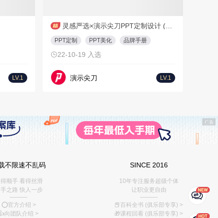
T
15页
PDF
28页
灵感严选×演示尖刀PPT定制设计 (附联系方式)
PPT定制
PPT美化
品牌手册
22-10-19 入选
演示尖刀
LV.1
LV.1
载不限速不乱码
SINCE 2016
得顺手 看得丝滑
10年专注服务超级个体
手之路 快人一步
让职业更自由
———
———
⭕️官方介绍
>
📕百科全书 (俱乐部专享)
>
👍向团队介绍
>
🎁课程回看 (俱乐部专享)
>