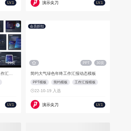
演示尖刀
LV.1
LV.1
会员折扣
T
29页
PPT
30页
【下班吧骚年2.0】多样式职场工作汇报PPT模板
简约大气绿色年终工作汇报动态模板
PPT模板
简约模板
工作汇报模板
22-10-19 入选
演示尖刀
LV.1
LV.1
会员折扣