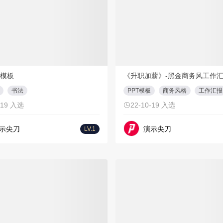
PPT
10页
PP
模板
《升职加薪》-黑金商务风工作汇
书法
PPT模板
商务风格
工作汇报
-19 入选
22-10-19 入选
示尖刀
演示尖刀
LV.1
会员折扣