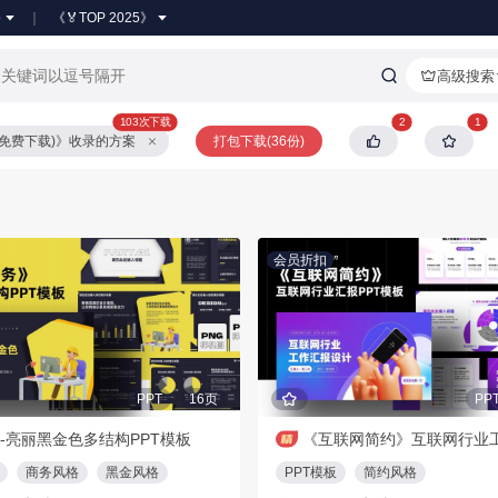
●
《🏅TOP 2025》
高级搜索
103次下载
2
1
享免费下载)》收录的方案
打包下载(36份)
会员折扣
PPT
16页
PP
-亮丽黑金色多结构PPT模板
商务风格
黑金风格
PPT模板
简约风格