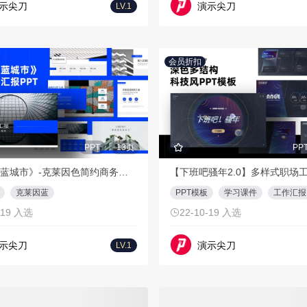
示尖刀
演示尖刀
LV.1
会员折扣
PPT
13页
PP
《克莱因蓝城市》-克莱因色简约商务汇报
克莱因蓝
PPT模板
学习课件
工作汇报
-19 入选
22-10-19 入选
示尖刀
演示尖刀
LV.1
会员折扣