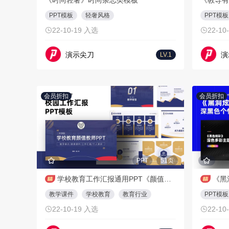
《时尚轻奢》时尚杂志类模板
《教导有
PPT模板
轻奢风格
PPT模板
22-10-19 入选
22-10
演示尖刀
演
LV.1
会员折扣
会员折扣
PPT
51页
学校教育工作汇报通用PPT《颜值教师》
《黑
教学课件
学校教育
教育行业
PPT模板
22-10-19 入选
22-10