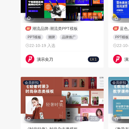
PPT
27页
潮流品牌-潮流类PPT模板
蓝色
PPT模板
潮牌
品牌推广
PPT模板
22-10-19 入选
22-10
演示尖刀
演
LV.1
会员折扣
会员折扣
PPT
20页