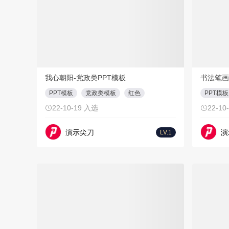
PPT
21页
我心朝阳-党政类PPT模板
书法笔画
PPT模板
党政类模板
红色
PPT模板
22-10-19 入选
22-10
演示尖刀
演
LV.1
会员折扣
会员折扣