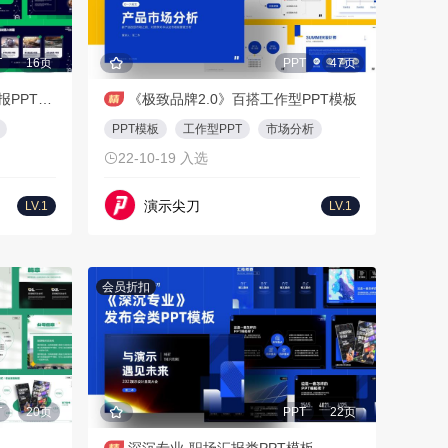
T
16页
PPT
47页
青枝绿叶-深浅交叉视觉系汇报PPT模板
《极致品牌2.0》百搭工作型PPT模板
PPT模板
工作型PPT
市场分析
22-10-19 入选
演示尖刀
LV.1
LV.1
会员折扣
T
20页
PPT
22页