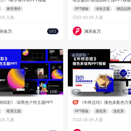
方》-教学课件类PPT模板
绿意盎然-潮流品牌汇报PPT模板
教学课件
PPT模板
绿色主题
潮流品牌
-19 入选
22-10-19 入选
示尖刀
演示尖刀
LV.1
会员折扣
PPT
15页
PP
洞炫彩》-深黑色个性主题PPT
暗黑主题
PPT模板
撞色系
浅色系
-19 入选
22-10-19 入选