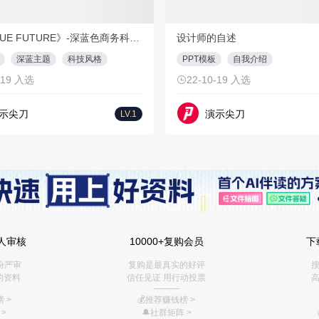
PPT
20页
1
PP
《BLUE FUTURE》-深蓝色商务科技风PPT
设计师的自述
深蓝主题
科技风格
PPT模板
自我介绍
-19 入选
22-10-19 入选
示尖刀
演示尖刀
LV.1
人审核
10000+复购会员
下
份严审
复购是最真实的好评
搜
的资料
信任见证 用行动投票
高
———
 >
💰推荐赚钱榜
>
>
🔔社群矩阵
>