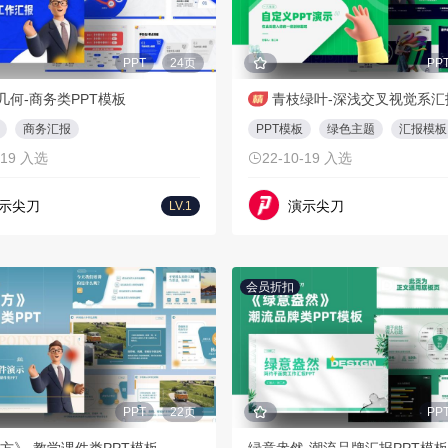
PPT
24页
PP
几何-商务类PPT模板
商务汇报
PPT模板
绿色主题
汇报模板
-19 入选
22-10-19 入选
示尖刀
演示尖刀
LV.1
会员折扣
PPT
22页
PP