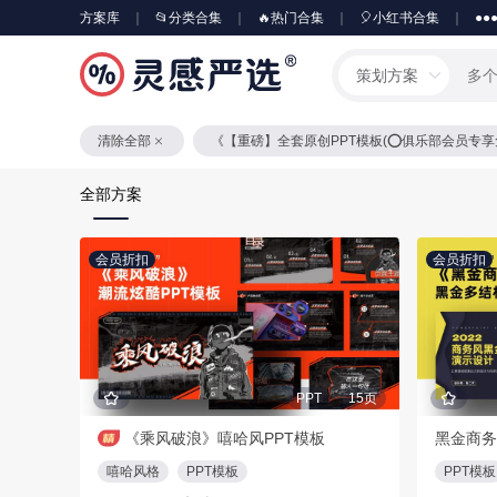
方案库
📂分类合集
🔥热门合集
🎈小红书合集
●●
策划方案
清除全部
《【重磅】全套原创PPT模板(⭕️俱乐部会员专
全部方案
会员折扣
会员折扣
PPT
15页
《乘风破浪》嘻哈风PPT模板
黑金商务
嘻哈风格
PPT模板
PPT模板