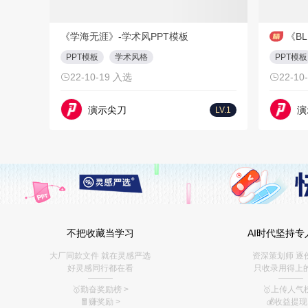
PPT
21页
《学海无涯》-学术风PPT模板
PPT模板
学术风格
PPT模板
22-10-19 入选
22-10
演示尖刀
演
LV.1
不把收藏当学习
AI时代坚持专
大厂同款文件 就在灵感严选
资深策划师 逐
好灵感同行都在看
只收录用得上
———
———
🥇勤奋奖励榜
>
🥇上传人气榜
🧧赚奖励
>
💰
收益提现 