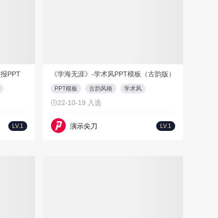
T
23页
PPT
20页
报PPT
《学海无涯》-学术风PPT模板（古韵版）
PPT模板
古韵风格
学术风
22-10-19 入选
演示尖刀
LV.1
LV.1
免费方案