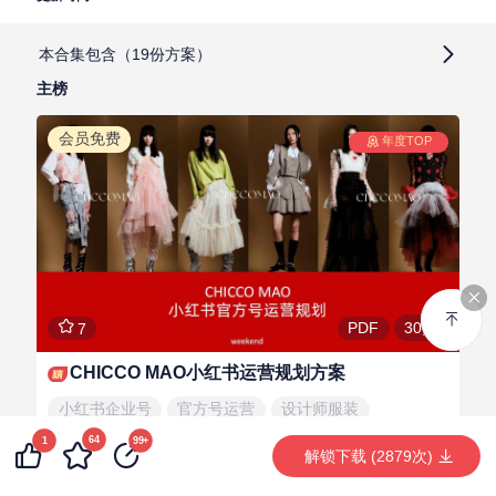
本合集包含（19份方案）
主榜
主榜
提名
会员免费
年度TOP
30页
PDF
7
CHICCO MAO小红书运营规划方案
小红书企业号
官方号运营
设计师服装
64
1
99+
解锁下载 (2879次)
严友1777
LV.1