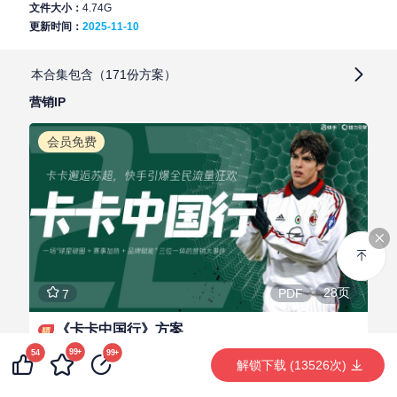
文件大小：
4.74G
更新时间：
2025-11-10
本合集包含（171份方案）
营销IP
营销IP
奥运会
世界杯欧洲杯
冬奥会
研报洞察
其他
会员免费
28页
PDF
7
《卡卡中国行》方案
99+
54
99+
快手
球赛
球星
解锁下载 (13526次)