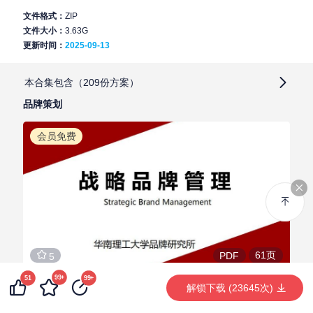
文件格式：
ZIP
文件大小：
3.63G
更新时间：
2025-09-13
本合集包含（209份方案）
品牌策划
品牌策划
品牌营销传播
广告创意
社交种草
短视频直播
社
会员免费
61页
PDF
5
99+
51
99+
战略品牌管理手册
解锁下载 (23645次)
品牌战略
战略管理
手册