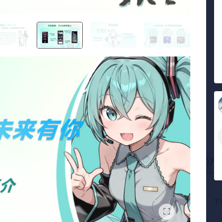
人审核
10000+复购会员
下
份严审
复购是最真实的好评
搜