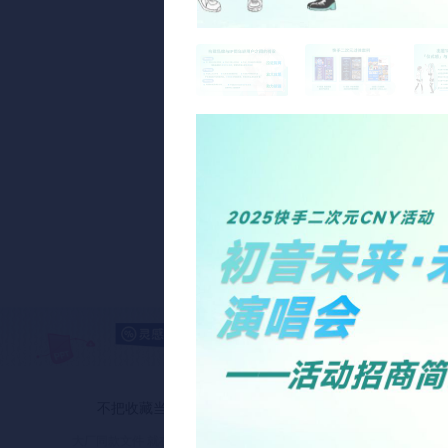
不把收藏当学习
AI时代坚持专
大厂同款文件 就在灵感严选
资深策划师 逐