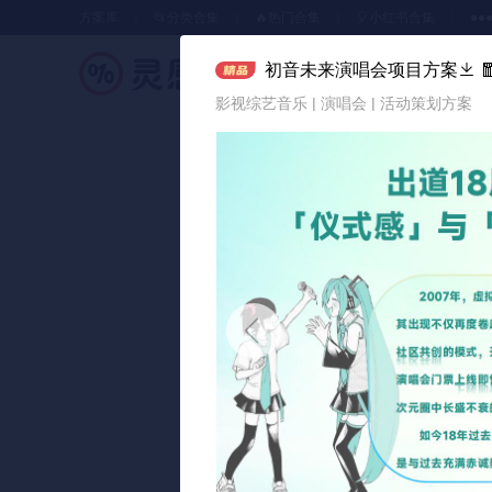
方案库
📂分类合集
🔥热门合集
🎈小红书合集
●●
初音未来演唱会项目方案

策划方案
影视综艺音乐 | 演唱会 | 活动策划方案