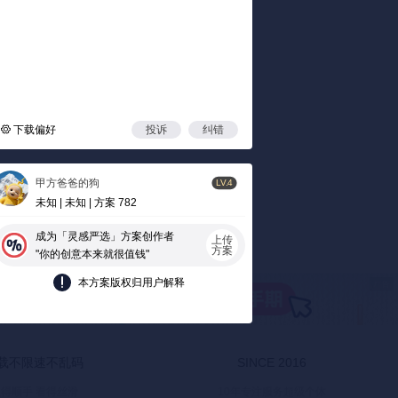
下载偏好
投诉
纠错
甲方爸爸的狗
LV.4
未知 | 未知 | 方案 782
成为「灵感严选」方案创作者
上传
方案
"你的创意本来就很值钱"
本方案版权归用户解释
载不限速不乱码
SINCE 2016
得顺手 看得丝滑
10年专注服务超级个体