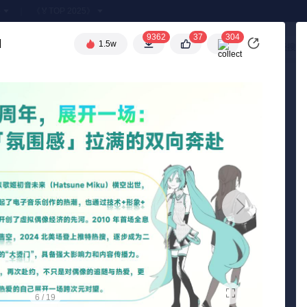
●
《🏅TOP 2025》
9362
37
304

1.5w
高级搜索
7
/ 19