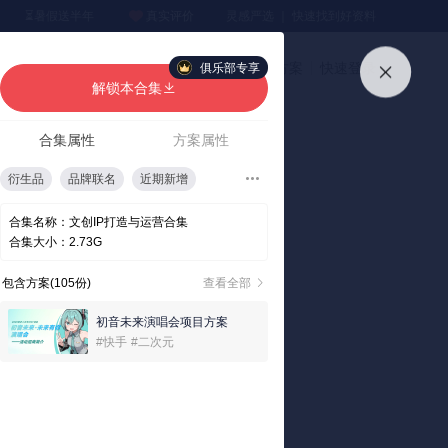
⏳暑假送半年
真实评价
灵感严选 ｜ 快速找到好资料
加入会员
上传方案
快速登录
俱乐部专享
解锁本合集
合集属性
方案属性
衍生品
品牌联名
近期新增
吉祥物
合集名称：
文创IP打造与运营合集
合集大小：
2.73G
包含方案(105份)
查看全部
初音未来演唱会项目方案
#快手
#二次元