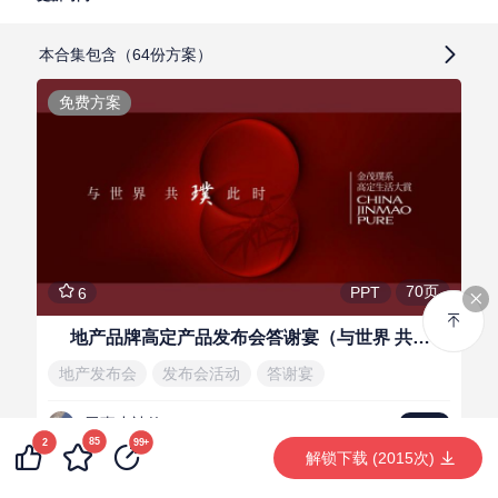
本合集包含（64份方案）
免费方案
70页
PPT
6
地产品牌高定产品发布会答谢宴（与世界 共璞此时主题）活动策划方案
地产发布会
发布会活动
答谢宴
无事小神仙
LV.1
85
2
99+
解锁下载 (2015次)
会员免费