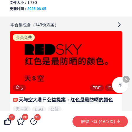
文件大小：
1.78G
更新时间：
2025-08-05
本合集包含（143份方案）
会员免费
21页
PDF
5
天与空大暑日公益提案：红色是最防晒的颜色
天与空
公益
ESG
99+
18
99+
解锁下载 (4972次)
方案靓过花
LV.2