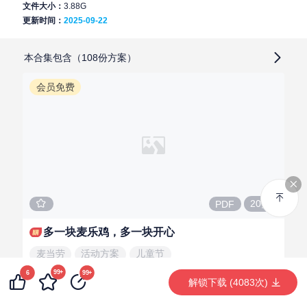
文件大小：
3.88G
更新时间：
2025-09-22
本合集包含（108份方案）
会员免费
20页
PDF
多一块麦乐鸡，多一块开心
麦当劳
活动方案
儿童节
99+
6
99+
解锁下载 (4083次)
破晓
LV.4