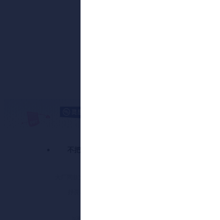
不把收藏当学习
AI时代
大厂同款文件 就在灵感严选
资深策划
好灵感同行都在看
只收录用
———
—
🥇勤奋奖励榜
>
🥇上