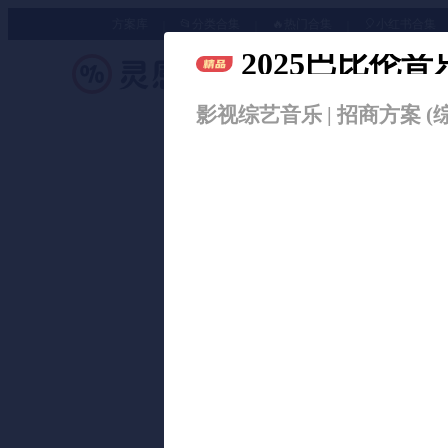
方案库
📂分类合集
🔥热门合集
🎈小红书合集
2025巴比伦
策划方案
影视综艺音乐 | 招商方案 (综