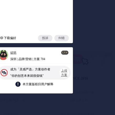
下载偏好
投诉
纠错
破晓
LV.4
深圳 | 品牌/营销 | 方案 704
成为「灵感严选」方案创作者
上传
方案
"你的创意本来就很值钱"
下载不限速不乱码
SINCE 2016
本方案版权归用户解释
10年专注服务超级个体
搜得顺手 看得丝滑
让职业更自由
高手之路 快人一步
———
———
📕百科全书 (俱乐部专享)
>
⭕️官方介绍
>