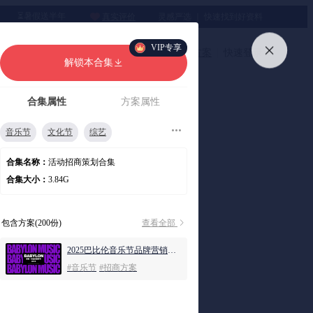
⏳暑假送半年
真实评价
灵感严选 ｜ 快速找到好资料
VIP专享
加入会员
上传方案
快速登录
解锁本合集
合集属性
方案属性
音乐节
文化节
综艺
体娱赛事
合集名称：
活动招商策划合集
合集大小：
3.84G
包含方案(200份)
查看全部
2025巴比伦音乐节品牌营销招商方案
#音乐节
#招商方案