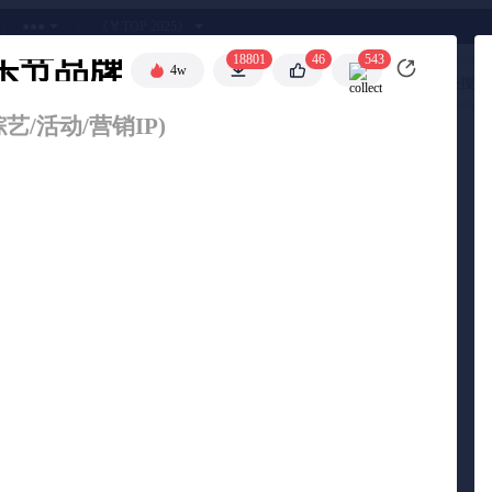
●●●
《🏅TOP 2025》
音乐节品牌营销招商方案
18801
46
543
🧧
4w
高级搜索
艺/活动/营销IP)