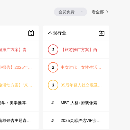
看全部
不限行业
【旅游推广方案】青岛城市活力与山海魅力旅游推广方案（PPT格式）
1
【旅游推广方案】西安城市旅游介绍PPT（古风/文化/历史）
【行业报告】2025年Q1证券行业薪酬趋势分析
2
中女时代：女性生活方式及消费洞察
【文旅活动方案】“来和月亮撞个满怀”文旅景区中秋露营音乐会团建拓展方案
3
05后年轻人社交观及行为研究2025
IME美学：美学推荐-飞猪旅行春节营销通案
4
MBTI人格+游戏像素风主题企业年会
韶关南雄银杏主题森林公园总体设计概念规划方案
5
2025灵感严选VIP会员手册【向团队介绍/采购报销用】