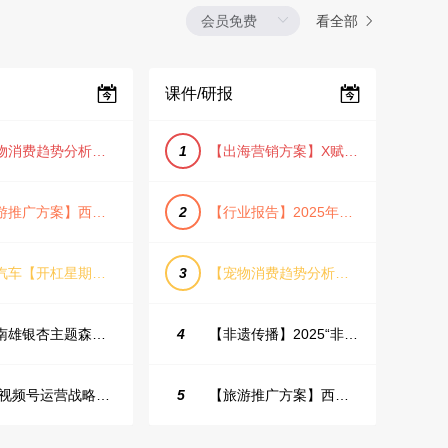
看全部
课件/研报
【宠物消费趋势分析方案】2025年宠物市场消费报告（创意风/橙色风/数据驱动）
1
【出海营销方案】X赋能全球决策链成就中国科技品牌2025年营销方案（PDF格式）
【旅游推广方案】西安城市旅游介绍PPT（古风/文化/历史）
2
【行业报告】2025年Q1证券行业薪酬趋势分析
蔚来汽车【开杠星期三】栏目brief
3
【宠物消费趋势分析方案】2025年宠物市场消费报告（创意风/橙色风/数据驱动）
韶关南雄银杏主题森林公园总体设计概念规划方案
4
【非遗传播】2025“非遗融入现代生活”互联网平台助力非遗传播与消费专题报告（PDF格式）
2025视频号运营战略：数据驱动增长全景指南
5
【旅游推广方案】西安城市旅游介绍PPT（古风/文化/历史）