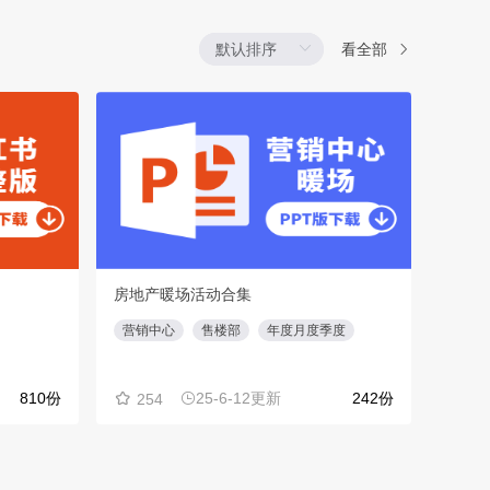
看全部
房地产暖场活动合集
知乎
营销中心
售楼部
年度月度季度
问答
810份
25-6-12更新
242份
254
55