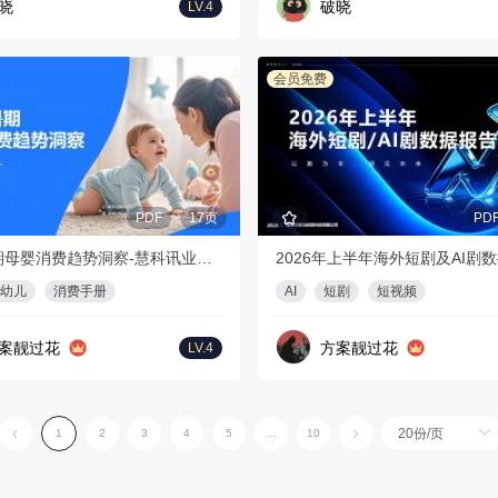
晓
破晓
LV.4
会员免费
PDF
17页
PD
2026暑期母婴消费趋势洞察-慧科讯业Wisers
幼儿
消费手册
AI
短剧
短视频
案靓过花
方案靓过花
LV.4
1
2
3
4
5
...
10