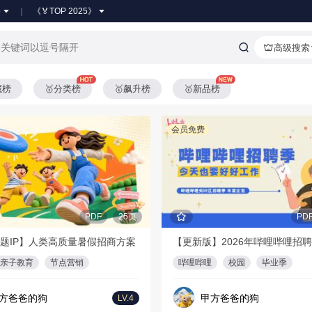
●
《🏅TOP 2025》
高级搜索
藏榜
🥇分类榜
🥇飙升榜
🥇新品榜
会员免费
PDF
25页
PD
题IP】人类高质量暑假招商方案
亲子教育
节点营销
哔哩哔哩
校园
毕业季
方爸爸的狗
甲方爸爸的狗
LV.4