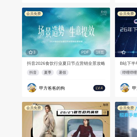
会员免费
会员免费
3
PDF
18页
抖音2026食饮行业夏日节点营销全景攻略
B站下半
抖音
夏季
暑假
哔哩哔哩
甲方爸爸的狗
甲
LV.4
会员免费
会员免费