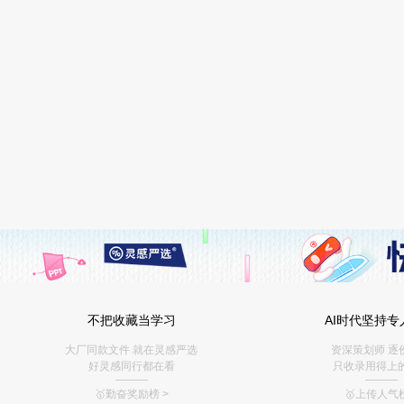
不把收藏当学习
AI时代坚持专
大厂同款文件 就在灵感严选
资深策划师 逐
好灵感同行都在看
只收录用得上
———
———
🥇勤奋奖励榜
>
🥇上传人气榜