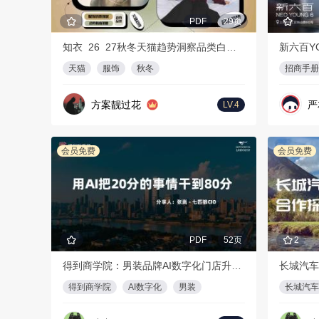
PDF
29页
知衣_26_27秋冬天猫趋势洞察品类白皮书
新六百Y
天猫
服饰
秋冬
招商手册
方案靓过花
严
LV.4
会员免费
会员免费
PDF
52页
2
得到商学院：男装品牌AI数字化门店升级方案
长城汽车
得到商学院
AI数字化
男装
长城汽车