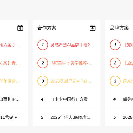
合作方案
品牌方案
【小红书营销方案 】2025小红书节日大促节点大促IP营销方案
1
灵感严选AI品牌手册2025_9.0（下载原件更清晰）
1
【旅游推广方案】青岛城市活力与山海魅力旅游推广方案（PPT格式）
2
IME美学：美学推荐-飞猪旅行春节营销通案
2
长城坦克汽车年度营销活动方案
3
2025灵感严选VIP会员手册【向团队介绍/采购报销用】
3
抖音户外山山而川IP整合营销方案
4
《卡卡中国行》方案
4
11营销IP
5
2025年轻人B站智能生活家趋势报告
5