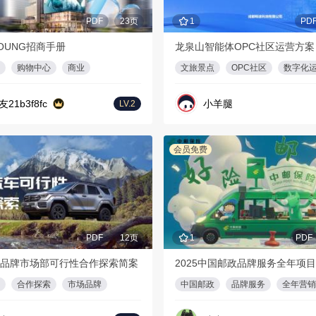
PDF
23页
1
PD
OUNG招商手册
龙泉山智能体OPC社区运营方案
购物中心
商业
文旅景点
OPC社区
数字化
友21b3f8fc
小羊腿
LV.2
会员免费
PDF
12页
1
PDF
品牌市场部可行性合作探索简案
2025中国邮政品牌服务全年项
合作探索
市场品牌
中国邮政
品牌服务
全年营销