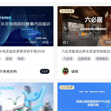
会员免费
PDF
36页
1
PD
年电竞版权赛事营销手册2026
六必居酱菜品牌全渠道营销规划
游戏
电竞
六必居
品牌渠道
营销规划
方爸爸的狗
破晓
LV.4
会员免费