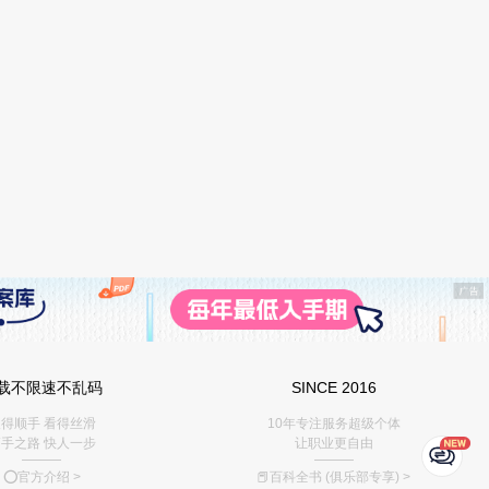
载不限速不乱码
SINCE 2016
得顺手 看得丝滑
10年专注服务超级个体
手之路 快人一步
让职业更自由
———
———
⭕️官方介绍
>
📕百科全书 (俱乐部专享)
>