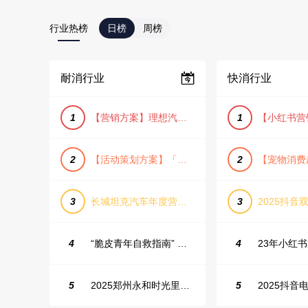
行业热榜
日榜
周榜
耐消行业
快消行业
1
【营销方案】理想汽车车主露营户外旅行保客活动策划方案
1
2
【活动策划方案】「团圆盛景」趣味中秋游园会活动策划方案
2
3
长城坦克汽车年度营销活动方案
3
2025抖音双
4
“脆皮青年自救指南” 五一城市解压生活节活动策划案
4
5
2025郑州永和时光里高校街舞大赛活动策划方案
5