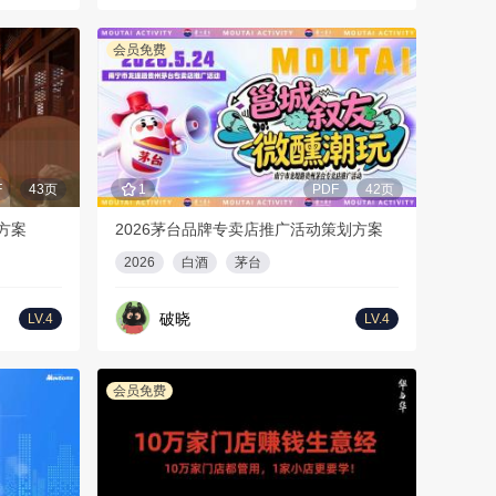
会员免费
F
43页
1
PDF
42页
方案
2026茅台品牌专卖店推广活动策划方案
2026
白酒
茅台
破晓
LV.4
LV.4
会员免费