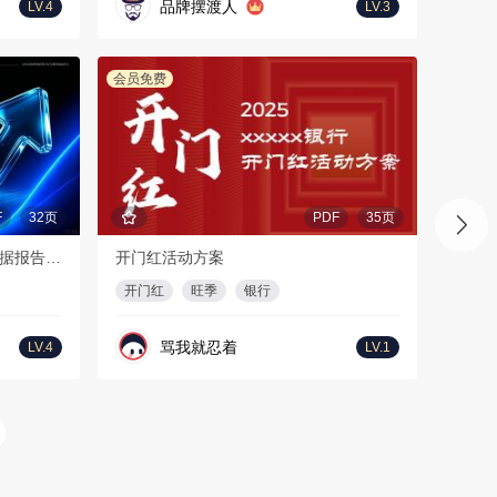
品牌摆渡人
LV.4
LV.3
会员免费
F
32页
PDF
35页
2026年上半年海外短剧及AI剧数据报告-DataEye
开门红活动方案
开门红
旺季
银行
骂我就忍着
LV.4
LV.1