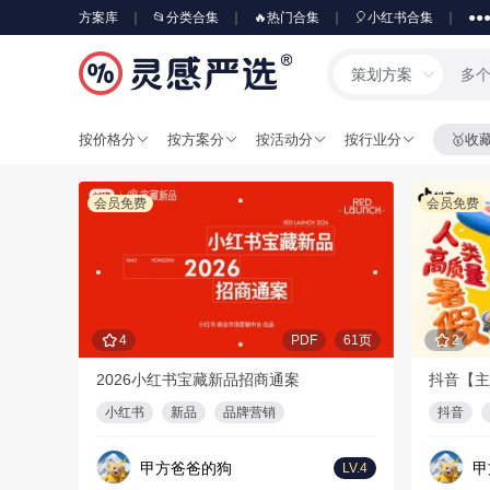
方案库
📂分类合集
🔥热门合集
🎈小红书合集
●●
策划方案
按价格分
按方案分
按活动分
按行业分
🥇收
会员免费
会员免费
4
PDF
61页
2
2026小红书宝藏新品招商通案
抖音【主
小红书
新品
品牌营销
抖音
甲方爸爸的狗
甲
LV.4