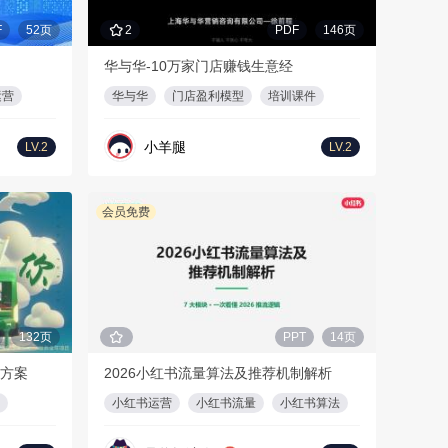
F
52页
2
PDF
146页
华与华-10万家门店赚钱生意经
运营
华与华
门店盈利模型
培训课件
小羊腿
LV.2
LV.2
会员免费
132页
PPT
14页
目方案
2026小红书流量算法及推荐机制解析
小红书运营
小红书流量
小红书算法