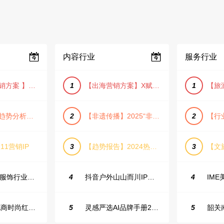
内容行业
服务行业
【小红书营销方案 】2025小红书节日大促节点大促IP营销方案
1
【出海营销方案】X赋能全球决策链成就中国科技品牌2025年营销方案（PDF格式）
1
【宠物消费趋势分析方案】2025年宠物市场消费报告（创意风/橙色风/数据驱动）
2
【非遗传播】2025“非遗融入现代生活”互联网平台助力非遗传播与消费专题报告（PDF格式）
2
11营销IP
3
【趋势报告】2024热议话题人群新趋势分析
3
23年小红书服饰行业蒲公英投放指南
4
抖音户外山山而川IP整合营销方案
4
2025抖音电商时尚红人之书
5
灵感严选AI品牌手册2025_9.0（下载原件更清晰）
5