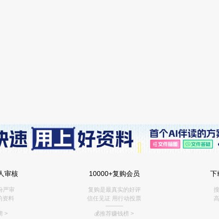
人审核
10000+复购会员
下
份严审
复购是最真实的好评
搜
的资料
信任见证 用行动投票
高
———
 >
💰推荐赚钱榜
>