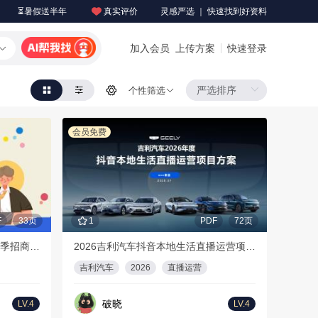
⏳暑假送半年
真实评价
灵感严选 ｜ 快速找到好资料
加入会员
上传方案
快速登录
个性筛选
会员免费
F
33页
1
PDF
72页
【更新版】2026年哔哩哔哩招聘季招商通案
2026吉利汽车抖音本地生活直播运营项目方案
吉利汽车
2026
直播运营
破晓
LV.4
LV.4