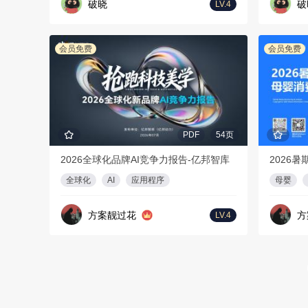
破晓
破
LV.4
会员免费
会员免费
PDF
54页
2026全球化品牌AI竞争力报告-亿邦智库
全球化
AI
应用程序
母婴
方案靓过花
方
LV.4