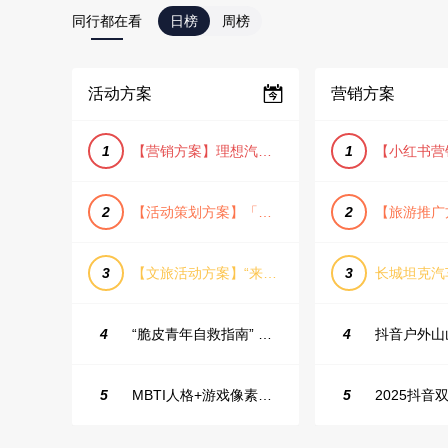
同行都在看
日榜
周榜
活动方案
营销方案
1
【营销方案】理想汽车车主露营户外旅行保客活动策划方案
1
2
【活动策划方案】「团圆盛景」趣味中秋游园会活动策划方案
2
3
【文旅活动方案】“来和月亮撞个满怀”文旅景区中秋露营音乐会团建拓展方案
3
4
“脆皮青年自救指南” 五一城市解压生活节活动策划案
4
5
MBTI人格+游戏像素风主题企业年会
5
2025抖音双