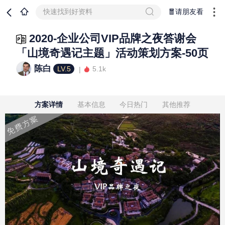
快速找到好资料
🧧请朋友看
2020-企业公司VIP品牌之夜答谢会
「山境奇遇记主题」活动策划方案-50页
陈白
LV.5
5.1k
方案详情
基本信息
今日热门
其他推荐