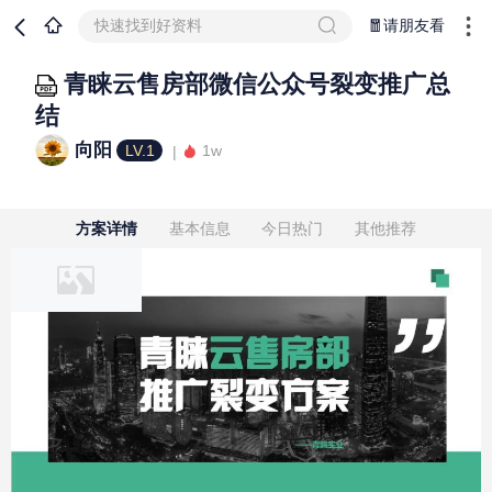
快速找到好资料
🧧请朋友看
青睐云售房部微信公众号裂变推广总
结
向阳
LV.1
1w
方案详情
基本信息
今日热门
其他推荐