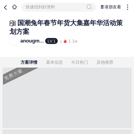
快速找到好资料
🧧请朋友看
国潮兔年春节年货大集嘉年华活动策
划方案
anougm...
LV.1
1.1w
方案详情
基本信息
今日热门
其他推荐